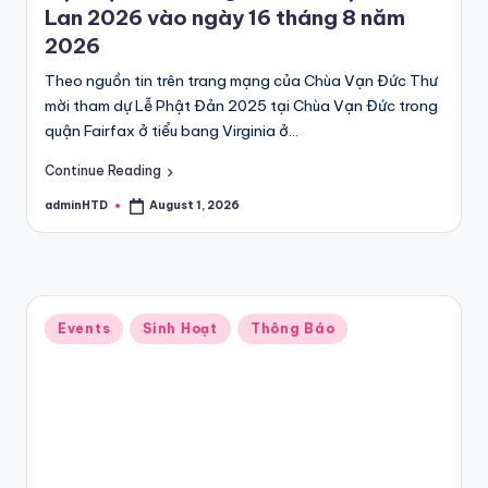
Lan 2026 vào ngày 16 tháng 8 năm
2026
Theo nguồn tin trên trang mạng của Chùa Vạn Đức Thư
mời tham dự Lễ Phật Đản 2025 tại Chùa Vạn Đức trong
quận Fairfax ở tiểu bang Virginia ở…
Continue Reading
adminHTD
August 1, 2026
Posted
by
Posted
Events
Sinh Hoạt
Thông Báo
in