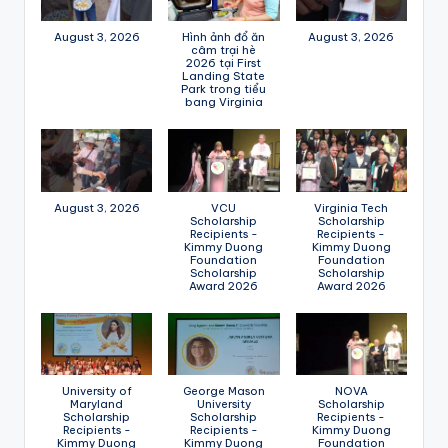
August 3, 2026
Hình ảnh đổ ăn
August 3, 2026
câm trại hè
2026 tại First
Landing State
Park trong tiểu
bang Virginia
August 3, 2026
VCU
Virginia Tech
Scholarship
Scholarship
Recipients -
Recipients -
Kimmy Duong
Kimmy Duong
Foundation
Foundation
Scholarship
Scholarship
Award 2026
Award 2026
University of
George Mason
NOVA
Maryland
University
Scholarship
Scholarship
Scholarship
Recipients -
Recipients -
Recipients -
Kimmy Duong
Kimmy Duong
Kimmy Duong
Foundation