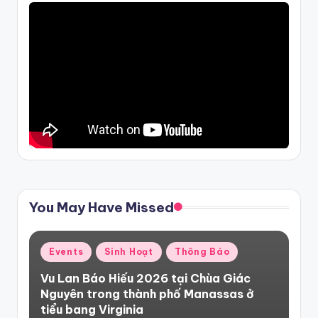
You May Have Missed
Posted
Events
Sinh Hoạt
Thông Báo
in
Vu Lan Báo Hiếu 2026 tại Chùa Giác
Nguyên trong thành phố Manassas ở
tiểu bang Virginia