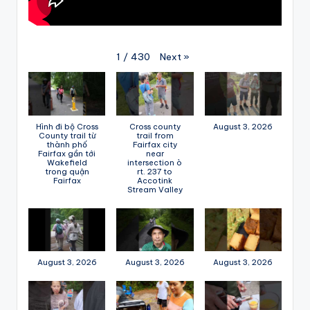
Next
»
1
/
430
Hình đi bộ Cross
Cross county
August 3, 2026
County trail từ
trail from
thành phố
Fairfax city
Fairfax gần tới
near
Wakefield
intersection ò
trong quận
rt. 237 to
Fairfax
Accotink
Stream Valley
August 3, 2026
August 3, 2026
August 3, 2026