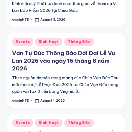
Kính mời quý Phật tử dành chút thời gian về tham dự Vu
Lan Báo Hiếun 2026 tại Chùa Giác…
adminHTD
August 3, 2026
Posted
by
Posted
Events
Sinh Hoạt
Thông Báo
in
Vạn Tự Đức Thông Báo Dời Đại Lễ Vu
Lan 2026 vào ngày 16 tháng 8 năm
2026
Theo nguồn tin trên trang mạng của Chùa Vạn Đức Thư
mời tham dự Lễ Phật Đản 2025 tại Chùa Vạn Đức trong
quận Fairfax ở tiểu bang Virginia ở…
adminHTD
August 1, 2026
Posted
by
Posted
Events
Sinh Hoạt
Thông Báo
in