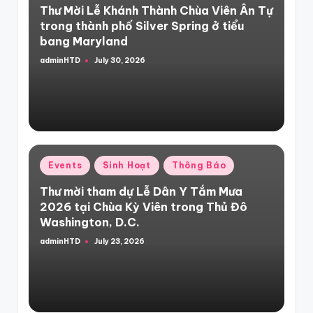
Thư Mời Lễ Khánh Thành Chùa Viên Ân Tự
trong thành phố Silver Spring ở tiểu
bang Maryland
adminHTD
July 30, 2026
Posted
by
Posted
Events
Sinh Hoạt
Thông Báo
in
Thư mời tham dự Lễ Dân Y Tắm Mưa
2026 tại Chùa Kỳ Viên trong Thủ Đô
Washington, D.C.
adminHTD
July 23, 2026
Posted
by