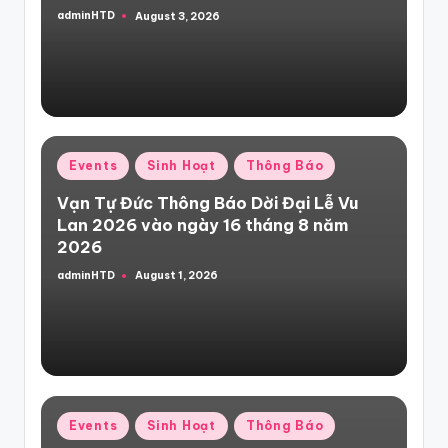
adminHTD
August 3, 2026
Posted
by
Posted
Events
Sinh Hoạt
Thông Báo
in
Vạn Tự Đức Thông Báo Dời Đại Lễ Vu
Lan 2026 vào ngày 16 tháng 8 năm
2026
adminHTD
August 1, 2026
Posted
by
Posted
Events
Sinh Hoạt
Thông Báo
in