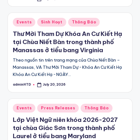
Posted
by
Posted
Events
Sinh Hoạt
Thông Báo
in
Thư Mời Tham Dự Khóa An Cư Kiết Hạ
tại Chùa Niết Bàn trong thành phố
Manassas ở tiểu bang Virginia
Theo nguồn tin trên trang mạng của Chùa Niết Bàn –
Manassas, VA Thư Mời Tham Dự ~ Khóa An Cư Kiết Hạ
Khóa An Cư Kiết Hạ ~ NGÀY…
adminHTD
July 20, 2026
Posted
by
Posted
Events
Press Releases
Thông Báo
in
Lớp Việt Ngữ niên khóa 2026-2027
tại chùa Giác Sơn trong thành phố
Laurel ở tiểu bang Maryland