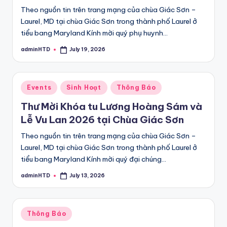
Theo nguồn tin trên trang mạng của chùa Giác Sơn –
Laurel, MD tại chùa Giác Sơn trong thành phố Laurel ở
tiểu bang Maryland Kính mời quý phụ huynh…
adminHTD
July 19, 2026
Posted
by
Posted
Events
Sinh Hoạt
Thông Báo
in
Thư Mời Khóa tu Lương Hoàng Sám và
Lễ Vu Lan 2026 tại Chùa Giác Sơn
Theo nguồn tin trên trang mạng của chùa Giác Sơn –
Laurel, MD tại chùa Giác Sơn trong thành phố Laurel ở
tiểu bang Maryland Kính mời quý đại chúng…
adminHTD
July 13, 2026
Posted
by
Posted
Thông Báo
in