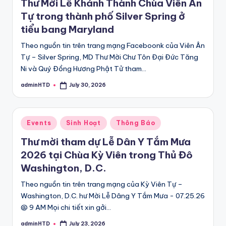
Thư Mời Lễ Khánh Thành Chùa Viên Ân
Tự trong thành phố Silver Spring ở
tiểu bang Maryland
Theo nguồn tin trên trang mạng Faceboonk của Viên Ân
Tự – Silver Spring, MD Thư Mời Chư Tôn Đại Đức Tăng
Ni và Quý Đồng Hương Phật Tử tham…
adminHTD
July 30, 2026
Posted
by
Posted
Events
Sinh Hoạt
Thông Báo
in
Thư mời tham dự Lễ Dân Y Tắm Mưa
2026 tại Chùa Kỳ Viên trong Thủ Đô
Washington, D.C.
Theo nguồn tin trên trang mạng của Kỳ Viên Tự –
Washington, D.C. hư Mời Lễ Dâng Y Tắm Mưa - 07.25.26
@ 9 AM Mọi chi tiết xin gởi…
adminHTD
July 23, 2026