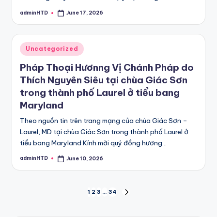
adminHTD
June 17, 2026
Posted
by
Posted
Uncategorized
in
Pháp Thoại Hươnng Vị Chánh Pháp do
Thích Nguyên Siêu tại chùa Giác Sơn
trong thành phố Laurel ở tiểu bang
Maryland
Theo nguồn tin trên trang mạng của chùa Giác Sơn –
Laurel, MD tại chùa Giác Sơn trong thành phố Laurel ở
tiểu bang Maryland Kính mời quý đồng hương…
adminHTD
June 10, 2026
Posted
by
Posts
1
2
3
…
34
NEXT
PAGE
pagination