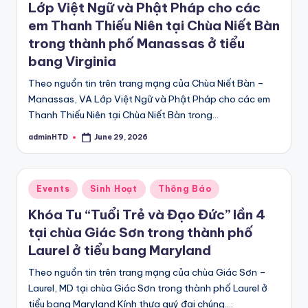
Lớp Việt Ngữ và Phật Pháp cho các
em Thanh Thiếu Niên tại Chùa Niết Bàn
trong thành phố Manassas ở tiểu
bang Virginia
Theo nguồn tin trên trang mạng của Chùa Niết Bàn –
Manassas, VA Lớp Việt Ngữ và Phật Pháp cho các em
Thanh Thiếu Niên tại Chùa Niết Bàn trong…
adminHTD
June 29, 2026
Posted
by
Posted
Events
Sinh Hoạt
Thông Báo
in
Khóa Tu “Tuổi Trẻ và Đạo Đức” lần 4
tại chùa Giác Sơn trong thành phố
Laurel ở tiểu bang Maryland
Theo nguồn tin trên trang mạng của chùa Giác Sơn –
Laurel, MD tại chùa Giác Sơn trong thành phố Laurel ở
tiểu bang Maryland Kính thưa quý đại chúng.…