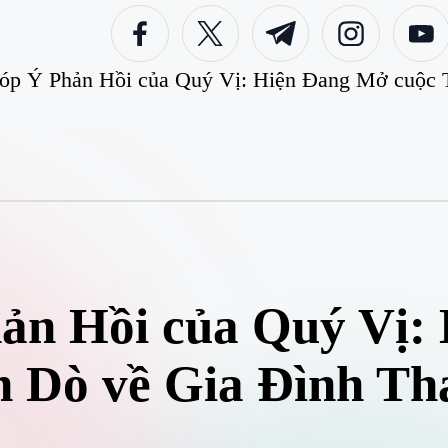
facebook.com
twitter.com
t.me
instagram.com
youtube
óp Ý Phản Hồi của Quý Vị: Hiện Đang Mở cuộc 
ản Hồi của Quý Vị:
 Dò về Gia Đình Th