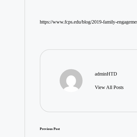
https://www.fcps.edu/blog/2019-family-engag
adminHTD
View All Posts
Post
Previous Post