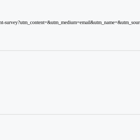
ement-survey?utm_content=&utm_medium=email&utm_name=&utm_sou