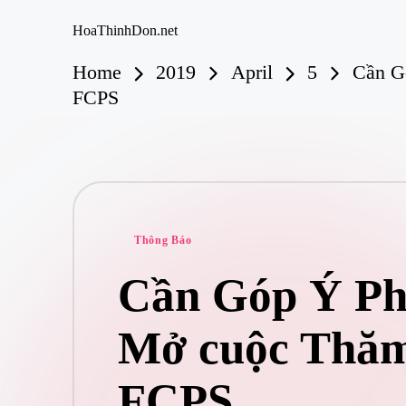
HoaThinhDon.net
Vietnamese
Skip
Home
2019
April
5
Cần G
Events
to
in
FCPS
content
Washington
D.C.
Metropolitan
Posted
Thông Báo
in
Cần Góp Ý Ph
Mở cuộc Thăm
FCPS