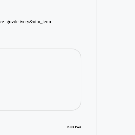
rce=govdelivery&utm_term=
Next Post