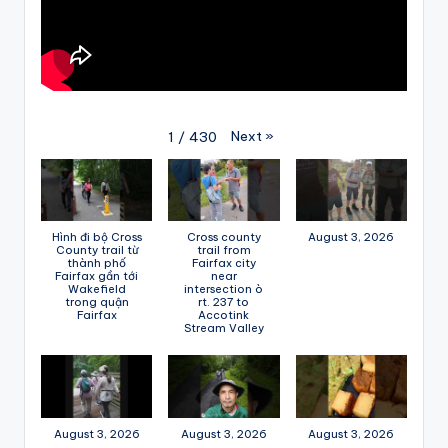
Next
»
1
/
430
Hình đi bộ Cross
Cross county
August 3, 2026
County trail từ
trail from
thành phố
Fairfax city
Fairfax gần tới
near
Wakefield
intersection ò
trong quận
rt. 237 to
Fairfax
Accotink
Stream Valley
August 3, 2026
August 3, 2026
August 3, 2026