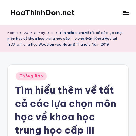
HoaThinhDon.net
Skip
to
Vietnamese
content
Events
Home
2019
May
6
Tìm hiểu thêm về tất cả các lựa chọn
in
môn học về khoa học trung học cấp III trong Đêm Khoa Học tại
Washington
Trường Trung Học Wootton vào Ngày 8 Tháng 5 Năm 2019
D.C.
Metropolitan
Posted
Thông Báo
in
Tìm hiểu thêm về tất
cả các lựa chọn môn
học về khoa học
trung học cấp III