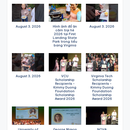
August 3, 2026
Hình ảnh đổ ăn
August 3, 2026
câm trại hè
2026 tại First
Landing State
Park trong tiểu
bang Virginia
August 3, 2026
VCU
Virginia Tech
Scholarship
Scholarship
Recipients -
Recipients -
Kimmy Duong
Kimmy Duong
Foundation
Foundation
Scholarship
Scholarship
Award 2026
Award 2026
University of
George Mason
NOVA