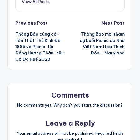
View All Posts
Post
Previous Post
Next Post
Thông Báo cúng cô-
Thông Báo mời tham
navigation
hồn Thất Thủ Kinh Đô
dự buổi Picnic do Nhà
1885 và Picnic Hội
Việt Nam Hoa Thịnh
Đồng Hương Thân-hữu
Đốn – Maryland
Cố Đô Huế 2023
Comments
No comments yet. Why don’t you start the discussion?
Leave a Reply
Your email address will not be published.
Required fields
are marked
*