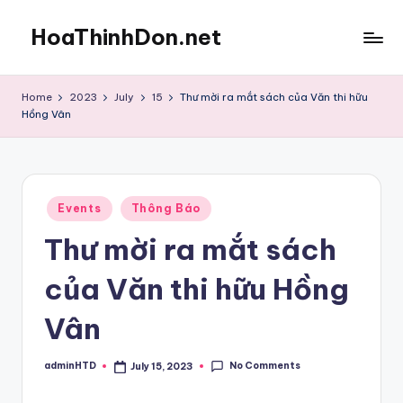
HoaThinhDon.net
Skip
to
Vietnamese
content
Events
Home
2023
July
15
Thư mời ra mắt sách của Văn thi hữu
in
Hồng Vân
Washington
D.C.
Metropolitan
Posted
Events
Thông Báo
in
Thư mời ra mắt sách
của Văn thi hữu Hồng
Vân
No Comments
adminHTD
July 15, 2023
Posted
by