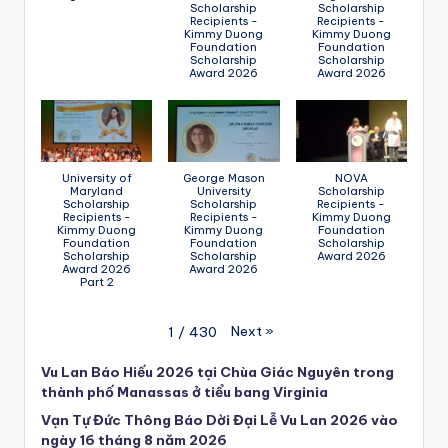
Scholarship
Scholarship
Recipients -
Recipients -
Kimmy Duong
Kimmy Duong
Foundation
Foundation
Scholarship
Scholarship
Award 2026
Award 2026
University of
George Mason
NOVA
Maryland
University
Scholarship
Scholarship
Scholarship
Recipients -
Recipients -
Recipients -
Kimmy Duong
Kimmy Duong
Kimmy Duong
Foundation
Foundation
Foundation
Scholarship
Scholarship
Scholarship
Award 2026
Award 2026
Award 2026
Part 2
Next
»
1
/
430
Vu Lan Báo Hiếu 2026 tại Chùa Giác Nguyên trong
thành phố Manassas ở tiểu bang Virginia
Vạn Tự Đức Thông Báo Dời Đại Lễ Vu Lan 2026 vào
ngày 16 tháng 8 năm 2026