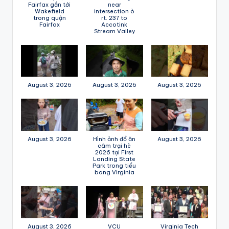
Fairfax gần tới
near
Wakefield
intersection ò
trong quận
rt. 237 to
Fairfax
Accotink
Stream Valley
August 3, 2026
August 3, 2026
August 3, 2026
August 3, 2026
Hình ảnh đổ ăn
August 3, 2026
câm trại hè
2026 tại First
Landing State
Park trong tiểu
bang Virginia
August 3, 2026
VCU
Virginia Tech