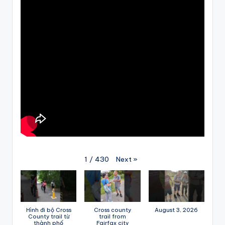
Next
»
1
/
430
Hình đi bộ Cross
Cross county
August 3, 2026
County trail từ
trail from
thành phố
Fairfax city