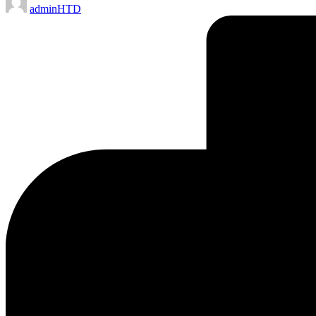
adminHTD
by