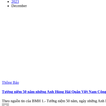
2023
December
Posted
Thông Báo
in
Tưởng niệm 50 năm những Anh Hùng Hải Quân Việt Nam Cộng Hò
Theo nguồn tin của BMH 1.- Tưởng niệm 50 năm, ngày những Anh 
Posted