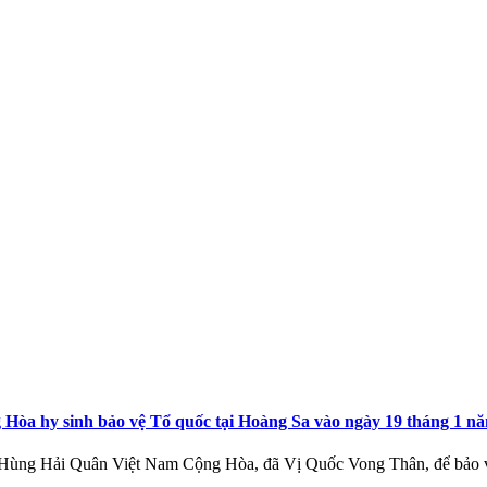
a hy sinh bảo vệ Tổ quốc tại Hoàng Sa vào ngày 19 tháng 1 n
Hùng Hải Quân Việt Nam Cộng Hòa, đã Vị Quốc Vong Thân, để bảo 