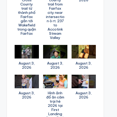
County
trail from
trail từ
Fairfax
thành phố
city near
Fairfax
intersectio
gần tới
n ò rt. 237
Wakefield
to
trong quận
Accotink
Fairfax
Stream
Valley
August 3,
August 3,
August 3,
2026
2026
2026
August 3,
Hình ảnh
August 3,
2026
đổ ăn câm
2026
trại hè
2026 tại
First
Landing