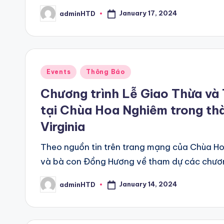
January 17, 2024
adminHTD
Posted
by
Posted
Events
Thông Báo
in
Chương trình Lễ Giao Thừa và
tại Chùa Hoa Nghiêm trong thà
Virginia
Theo nguồn tin trên trang mạng của Chùa Ho
và bà con Đồng Hương về tham dự các chươ
January 14, 2024
adminHTD
Posted
by