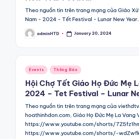
Theo nguồn tin trên trang mạng của Giáo Xứ
Nam - 2024 - Tết Festival - Lunar New Year
January 20, 2024
adminHTD
Posted
by
Posted
Events
Thông Báo
in
Hội Chợ Tết Giáo Họ Đức Mẹ 
2024 – Tet Festival – Lunar N
Theo nguồn tin trên trang mạng của viethdtv
hoathinhdon.com, Giáo Họ Đức Mẹ La Vang 
https://www.youtube.com/shorts/7Z5fz1h
https://www.youtube.com/shorts/-wdZwfkq