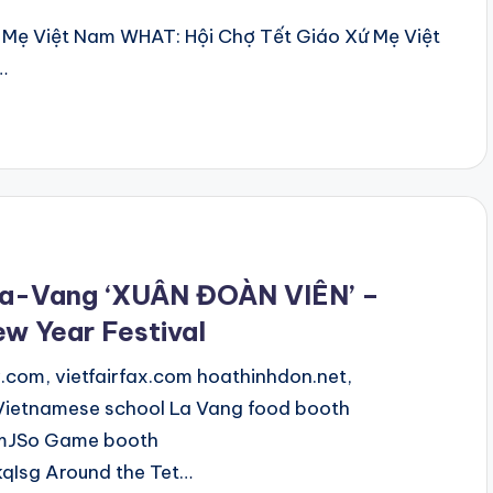
 Mẹ Việt Nam WHAT: Hội Chợ Tết Giáo Xứ Mẹ Việt
…
La-Vang ‘XUÂN ĐOÀN VIÊN’ –
ew Year Festival
.com, vietfairfax.com hoathinhdon.net,
Vietnamese school La Vang food booth
mJSo Game booth
Isg Around the Tet…