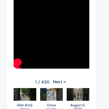
Next
»
1
/
430
Hình đi bộ
Cross
August 3,
Cross
county
2026