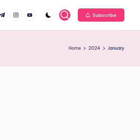
com
r.com
.me
instagram.com
youtube.com
Subscribe
Home
2024
January