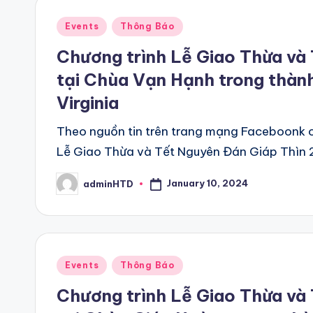
Posted
Events
Thông Báo
in
Chương trình Lễ Giao Thừa và
tại Chùa Vạn Hạnh trong thành
Virginia
Theo nguồn tin trên trang mạng Faceboonk c
Lễ Giao Thừa và Tết Nguyên Đán Giáp Thìn
January 10, 2024
adminHTD
Posted
by
Posted
Events
Thông Báo
in
Chương trình Lễ Giao Thừa và