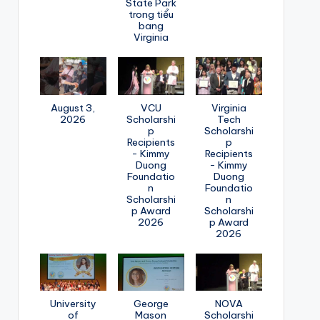
State Park
trong tiểu
bang
Virginia
August 3,
VCU
Virginia
2026
Scholarshi
Tech
p
Scholarshi
Recipients
p
- Kimmy
Recipients
Duong
- Kimmy
Foundatio
Duong
n
Foundatio
Scholarshi
n
p Award
Scholarshi
2026
p Award
2026
University
George
NOVA
of
Mason
Scholarshi