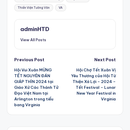
Thiền Viện Tường Vân
VA
adminHTD
View All Posts
Post
Previous Post
Next Post
Hội Vui Xuân MỪNG
Hội Chợ Tết Xuân Vị
navigation
TẾT NGUYÊN ĐÁN
Yêu Thương của Hội Từ
GIÁP THÌN 2024 tại
Thiện Xá Lợi – 2024 –
Giáo Xứ Các Thánh Tử
Tết Festival – Lunar
Đạo Việt Nam tại
New Year Festival in
Arlington trong tiểu
Virginia
bang Virginia