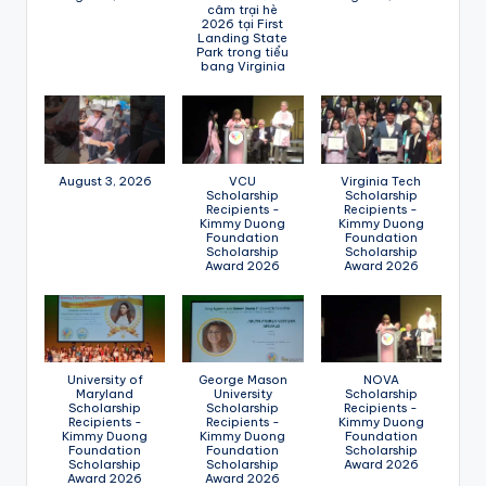
câm trại hè
2026 tại First
Landing State
Park trong tiểu
bang Virginia
August 3, 2026
VCU
Virginia Tech
Scholarship
Scholarship
Recipients -
Recipients -
Kimmy Duong
Kimmy Duong
Foundation
Foundation
Scholarship
Scholarship
Award 2026
Award 2026
University of
George Mason
NOVA
Maryland
University
Scholarship
Scholarship
Scholarship
Recipients -
Recipients -
Recipients -
Kimmy Duong
Kimmy Duong
Kimmy Duong
Foundation
Foundation
Foundation
Scholarship
Scholarship
Scholarship
Award 2026
Award 2026
Award 2026