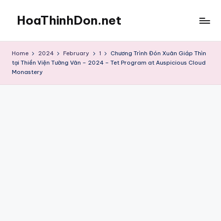
HoaThinhDon.net
Skip
to
Vietnamese
content
Events
Home
2024
February
1
Chương Trình Đón Xuân Giáp Thìn
in
tại Thiền Viện Tường Vân – 2024 – Tet Program at Auspicious Cloud
Washington
Monastery
D.C.
Metropolitan