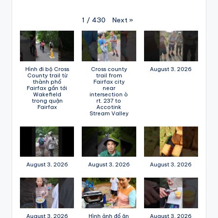
Next
»
1
/
430
Hình đi bộ Cross
Cross county
August 3, 2026
County trail từ
trail from
thành phố
Fairfax city
Fairfax gần tới
near
Wakefield
intersection ò
trong quận
rt. 237 to
Fairfax
Accotink
Stream Valley
August 3, 2026
August 3, 2026
August 3, 2026
August 3, 2026
Hình ảnh đổ ăn
August 3, 2026