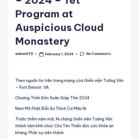
Program at
Auspicious Cloud
Monastery
No Comments
adminHTD
February 1, 2024
Posted
by
Theo nguồn tin trên trang mạng của thiền viện Tường Vân
– Fort Belvoir, VA
Chương Trình Đón Xuân Giáp Thìn 2024
Nam Mô Phật Bổn Sư Thích Ca Mâu Ni
Trước thềm năm mới, Ni chúng thiền viện Tường Vân
thành tâm kính chúc Chư Tôn Thiền đức sức khỏe an
khang, Phật sự viên thành.