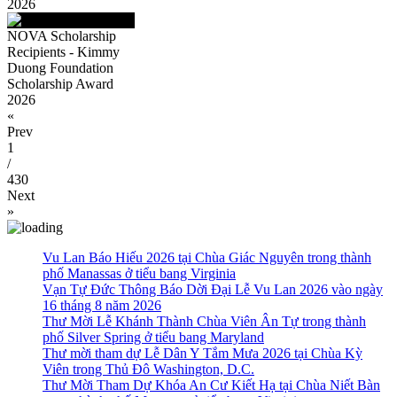
2026
NOVA Scholarship
Recipients - Kimmy
Duong Foundation
Scholarship Award
2026
«
Prev
1
/
430
Next
»
Vu Lan Báo Hiếu 2026 tại Chùa Giác Nguyên trong thành
phố Manassas ở tiểu bang Virginia
Vạn Tự Đức Thông Báo Dời Đại Lễ Vu Lan 2026 vào ngày
16 tháng 8 năm 2026
Thư Mời Lễ Khánh Thành Chùa Viên Ân Tự trong thành
phố Silver Spring ở tiểu bang Maryland
Thư mời tham dự Lễ Dân Y Tắm Mưa 2026 tại Chùa Kỳ
Viên trong Thủ Đô Washington, D.C.
Thư Mời Tham Dự Khóa An Cư Kiết Hạ tại Chùa Niết Bàn