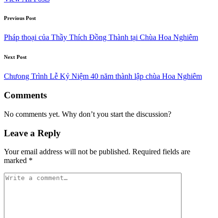
Post
Previous Post
navigation
Pháp thoại của Thầy Thích Đồng Thành tại Chùa Hoa Nghiêm
Next Post
Chưong Trình Lễ Kỷ Niệm 40 năm thành lập chùa Hoa Nghiêm
Comments
No comments yet. Why don’t you start the discussion?
Leave a Reply
Your email address will not be published.
Required fields are
marked
*