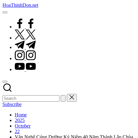
Skip
HoaThinhDon.net
to
Vietnamese
content
Events
facebook.com
in
Washington
twitter.com
D.C.
Metropolitan
t.me
instagram.com
youtube.com
Subscribe
Home
2025
October
22
Văn Nghệ Cúng Dường Kỷ Niệm 40 Năm Thành Lập Chùa