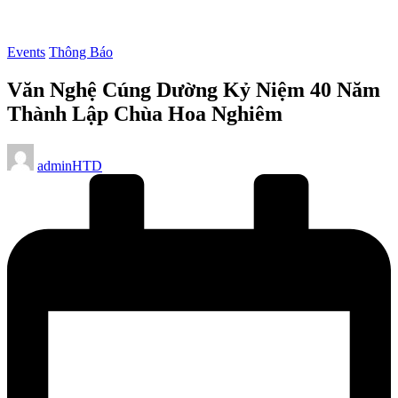
Posted
Events
Thông Báo
in
Văn Nghệ Cúng Dường Kỷ Niệm 40 Năm
Thành Lập Chùa Hoa Nghiêm
Posted
adminHTD
by