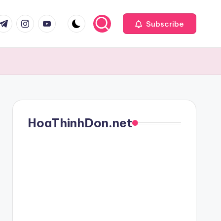
com
r.com
.me
instagram.com
youtube.com
Subscribe
HoaThinhDon.net