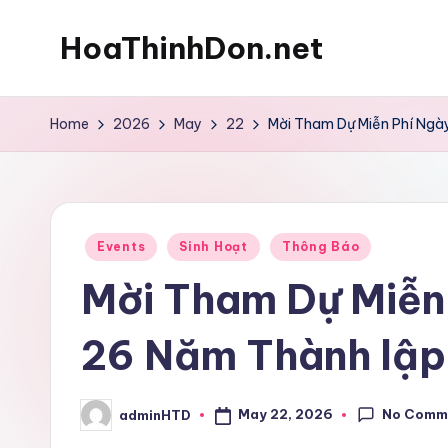
HoaThinhDon.net
Skip
to
Vietnamese
content
Events
Home
2026
May
22
Mời Tham Dự Miễn Phí Ngà
in
Washington
D.C.
Metropolitan
Posted
Events
Sinh Hoạt
Thông Báo
in
Mời Tham Dự Miễn
26 Năm Thành lập
No Comm
May 22, 2026
adminHTD
Posted
by