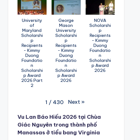
University
George
NOVA
of
Mason
Scholarshi
Maryland
University
p
Scholarshi
Scholarshi
Recipients
p
p
- Kimmy
Recipients
Recipients
Duong
- Kimmy
- Kimmy
Foundatio
Duong
Duong
n
Foundatio
Foundatio
Scholarshi
n
n
p Award
Scholarshi
Scholarshi
2026
p Award
p Award
2026 Part
2026
2
Next
»
1
/
430
Vu Lan Báo Hiếu 2026 tại Chùa
Giác Nguyên trong thành phố
Manassas ở tiểu bang Virginia