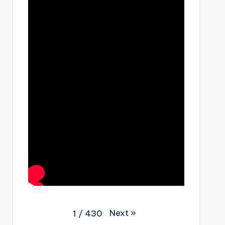
Next
»
1
/
430