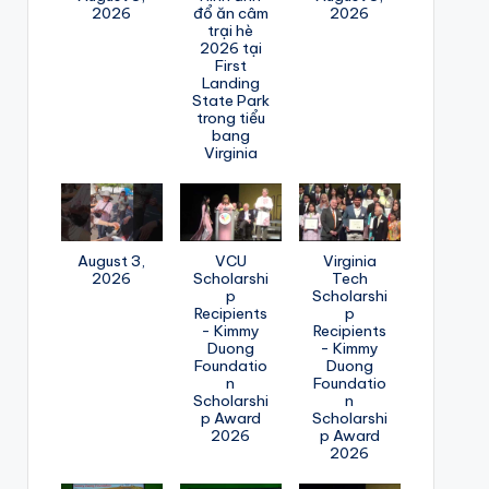
2026
đổ ăn câm
2026
trại hè
2026 tại
First
Landing
State Park
trong tiểu
bang
Virginia
August 3,
VCU
Virginia
2026
Scholarshi
Tech
p
Scholarshi
Recipients
p
- Kimmy
Recipients
Duong
- Kimmy
Foundatio
Duong
n
Foundatio
Scholarshi
n
p Award
Scholarshi
2026
p Award
2026