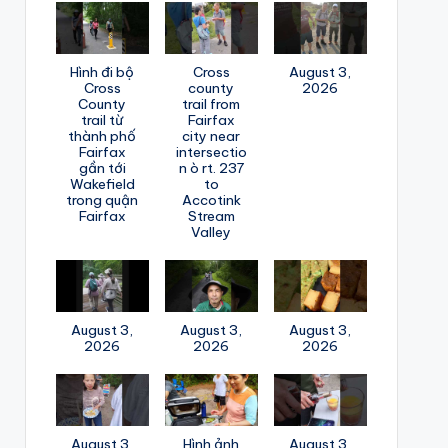
Hình đi bộ
Cross
August 3,
Cross
county
2026
County
trail from
trail từ
Fairfax
thành phố
city near
Fairfax
intersectio
gần tới
n ò rt. 237
Wakefield
to
trong quận
Accotink
Fairfax
Stream
Valley
August 3,
August 3,
August 3,
2026
2026
2026
August 3,
Hình ảnh
August 3,