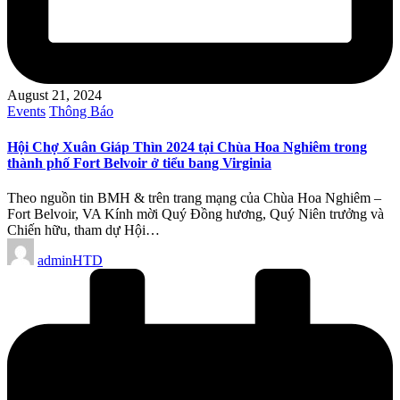
August 21, 2024
Posted
Events
Thông Báo
in
Hội Chợ Xuân Giáp Thìn 2024 tại Chùa Hoa Nghiêm trong
thành phố Fort Belvoir ở tiểu bang Virginia
Theo nguồn tin BMH & trên trang mạng của Chùa Hoa Nghiêm –
Fort Belvoir, VA Kính mời Quý Đồng hương, Quý Niên trưởng và
Chiến hữu, tham dự Hội…
Posted
adminHTD
by