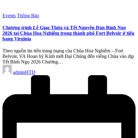
Posted
Events
Thông Báo
in
Chương trình Lễ Giao Thừa và Tết Nguyên Đán Bính Ngọ
2026 tại Chùa Hoa Nghiêm trong thành phố Fort Belvoir ở tiểu
bang Virginia
Theo nguồn tin trên trang mạng của Chùa Hoa Nghiêm – Fort
Belvoir, VA Hoan hỷ Kính mời Đại Chúng đến viếng Chùa vào dịp
Tết Bính Ngọ 2026 Chương…
Posted
adminHTD
by