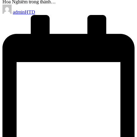
Hoa Nghiêm trong thành…
Posted
adminHTD
by