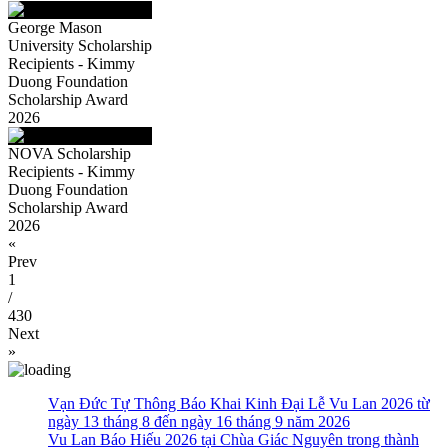
George Mason
University Scholarship
Recipients - Kimmy
Duong Foundation
Scholarship Award
2026
NOVA Scholarship
Recipients - Kimmy
Duong Foundation
Scholarship Award
2026
«
Prev
1
/
430
Next
»
Vạn Đức Tự Thông Báo Khai Kinh Đại Lễ Vu Lan 2026 từ
ngày 13 tháng 8 đến ngày 16 tháng 9 năm 2026
Vu Lan Báo Hiếu 2026 tại Chùa Giác Nguyên trong thành