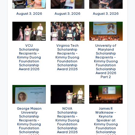
August 3, 2026
August 3, 2026
August 3, 2026
VCU
Virginia Tech
University of
Scholarship
Scholarship
Maryland
Recipients -
Recipients -
Scholarship
Kimmy Duong
Kimmy Duong
Recipients -
Foundation
Foundation
Kimmy Duong
Scholarship
Scholarship
Foundation
Award 2026
Award 2026
Scholarship
Award 2026
Part 2
George Mason
NOVA
James R
University
Scholarship
Walkinsaw -
Scholarship
Recipients -
Keynote
Recipients -
Kimmy Duong
Speaker at
Kimmy Duong
Foundation
Kimmy Duong
Foundation
Scholarship
Foundation
Scholarship
Award 2026
Scholarship