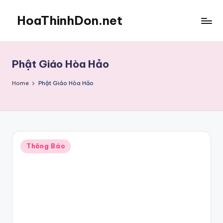
HoaThinhDon.net
Skip
to
Vietnamese
content
Events
in
Phật Giáo Hòa Hảo
Washington
D.C.
Home
Phật Giáo Hòa Hảo
Metropolitan
Posted
Thông Báo
in