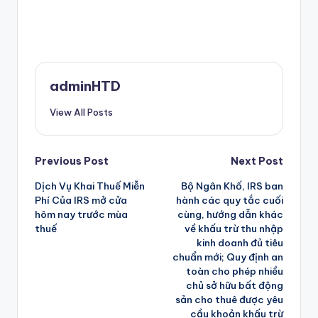
adminHTD
View All Posts
Post
Previous Post
Next Post
Dịch Vụ Khai Thuế Miễn
Bộ Ngân Khố, IRS ban
navigation
Phí Của IRS mở cửa
hành các quy tắc cuối
hôm nay trước mùa
cùng, hướng dẫn khác
thuế
về khấu trừ thu nhập
kinh doanh đủ tiêu
chuẩn mới; Quy định an
toàn cho phép nhiều
chủ sở hữu bất động
sản cho thuê được yêu
cầu khoản khấu trừ