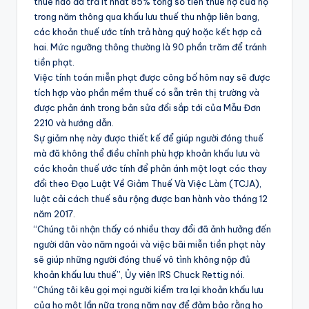
thuế nào đã trả ít nhất 85% tổng số tiền thuế nợ của họ
trong năm thông qua khấu lưu thuế thu nhập liên bang,
các khoản thuế ước tính trả hàng quý hoặc kết hợp cả
hai. Mức ngưỡng thông thường là 90 phần trăm để tránh
tiền phạt.
Việc tính toán miễn phạt được công bố hôm nay sẽ được
tích hợp vào phần mềm thuế có sẵn trên thị trường và
được phản ánh trong bản sửa đổi sắp tới của Mẫu Đơn
2210 và hướng dẫn.
Sự giảm nhẹ này được thiết kế để giúp người đóng thuế
mà đã không thể điều chỉnh phù hợp khoản khấu lưu và
các khoản thuế ước tính để phản ánh một loạt các thay
đổi theo Đạo Luật Về Giảm Thuế Và Việc Làm (TCJA),
luật cải cách thuế sâu rộng được ban hành vào tháng 12
năm 2017.
“Chúng tôi nhận thấy có nhiều thay đổi đã ảnh hưởng đến
người dân vào năm ngoái và việc bãi miễn tiền phạt này
sẽ giúp những người đóng thuế vô tình không nộp đủ
khoản khấu lưu thuế”, Ủy viên IRS Chuck Rettig nói.
“Chúng tôi kêu gọi mọi người kiểm tra lại khoản khấu lưu
của họ một lần nữa trong năm nay để đảm bảo rằng họ