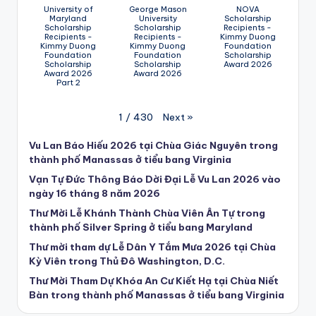
University of
George Mason
NOVA
Maryland
University
Scholarship
Scholarship
Scholarship
Recipients -
Recipients -
Recipients -
Kimmy Duong
Kimmy Duong
Kimmy Duong
Foundation
Foundation
Foundation
Scholarship
Scholarship
Scholarship
Award 2026
Award 2026
Award 2026
Part 2
Next
»
1
/
430
Vu Lan Báo Hiếu 2026 tại Chùa Giác Nguyên trong
thành phố Manassas ở tiểu bang Virginia
Vạn Tự Đức Thông Báo Dời Đại Lễ Vu Lan 2026 vào
ngày 16 tháng 8 năm 2026
Thư Mời Lễ Khánh Thành Chùa Viên Ân Tự trong
thành phố Silver Spring ở tiểu bang Maryland
Thư mời tham dự Lễ Dân Y Tắm Mưa 2026 tại Chùa
Kỳ Viên trong Thủ Đô Washington, D.C.
Thư Mời Tham Dự Khóa An Cư Kiết Hạ tại Chùa Niết
Bàn trong thành phố Manassas ở tiểu bang Virginia