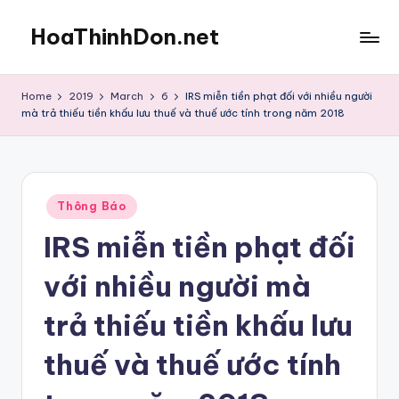
HoaThinhDon.net
Skip
to
Vietnamese
content
Events
Home
2019
March
6
IRS miễn tiền phạt đối với nhiều người
in
mà trả thiếu tiền khấu lưu thuế và thuế ước tính trong năm 2018
Washington
D.C.
Metropolitan
Posted
Thông Báo
in
IRS miễn tiền phạt đối
với nhiều người mà
trả thiếu tiền khấu lưu
thuế và thuế ước tính