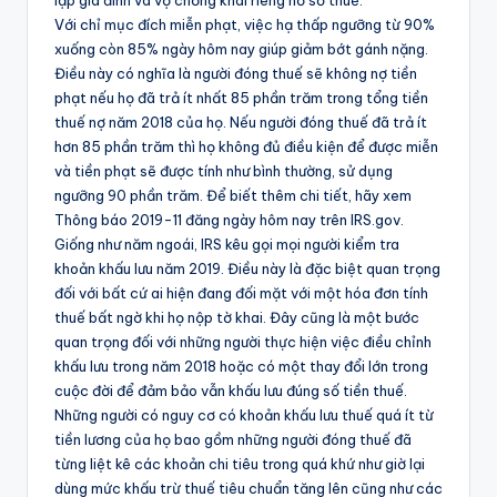
lập gia đình và vợ chồng khai riêng hồ sơ thuế.
Với chỉ mục đích miễn phạt, việc hạ thấp ngưỡng từ 90%
xuống còn 85% ngày hôm nay giúp giảm bớt gánh nặng.
Điều này có nghĩa là người đóng thuế sẽ không nợ tiền
phạt nếu họ đã trả ít nhất 85 phần trăm trong tổng tiền
thuế nợ năm 2018 của họ. Nếu người đóng thuế đã trả ít
hơn 85 phần trăm thì họ không đủ điều kiện để được miễn
và tiền phạt sẽ được tính như bình thường, sử dụng
ngưỡng 90 phần trăm. Để biết thêm chi tiết, hãy xem
Thông báo 2019-11 đăng ngày hôm nay trên IRS.gov.
Giống như năm ngoái, IRS kêu gọi mọi người kiểm tra
khoản khấu lưu năm 2019. Điều này là đặc biệt quan trọng
đối với bất cứ ai hiện đang đối mặt với một hóa đơn tính
thuế bất ngờ khi họ nộp tờ khai. Đây cũng là một bước
quan trọng đối với những người thực hiện việc điều chỉnh
khấu lưu trong năm 2018 hoặc có một thay đổi lớn trong
cuộc đời để đảm bảo vẫn khấu lưu đúng số tiền thuế.
Những người có nguy cơ có khoản khấu lưu thuế quá ít từ
tiền lương của họ bao gồm những người đóng thuế đã
từng liệt kê các khoản chi tiêu trong quá khứ như giờ lại
dùng mức khấu trừ thuế tiêu chuẩn tăng lên cũng như các