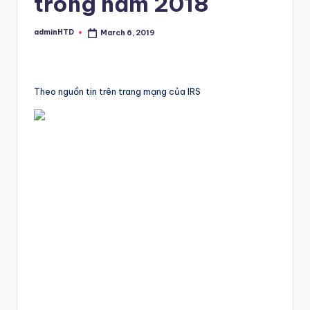
trong năm 2018
adminHTD
March 6, 2019
Posted
by
Theo nguồn tin trên trang mạng của IRS