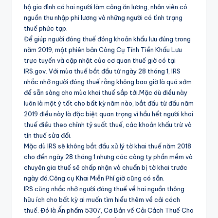
hộ gia đình có hai người làm công ăn lương, nhân viên có
nguồn thu nhập phi lương và những người có tình trạng
thuế phức tạp.
Để giúp người đóng thuế đóng khoản khấu lưu đúng trong
năm 2019, một phiên bản Công Cụ Tính Tiền Khấu Lưu
trực tuyến và cập nhật của cơ quan thuế giờ có tại
IRS.gov. Với mùa thuế bắt đầu từ ngày 28 tháng 1, IRS
nhắc nhở người đóng thuế rằng không bao giờ là quá sớm
để sẵn sàng cho mùa khai thuế sắp tới.Mặc dù điều này
luôn là một ý tốt cho bất kỳ năm nào, bắt đầu từ đầu năm
2019 điều này là đặc biệt quan trọng vì hầu hết người khai
thuế điều theo chỉnh tỷ suất thuế, các khoản khấu trừ và
tín thuế sửa đổi.
Mặc dù IRS sẽ không bắt đầu xử lý tờ khai thuế năm 2018
cho đến ngày 28 tháng 1 nhưng các công ty phần mềm và
chuyên gia thuế sẽ chấp nhận và chuẩn bị tờ khai trước
ngày đó.Công cụ Khai Miễn Phí giờ cũng có sẵn.
IRS cũng nhắc nhở người đóng thuế về hai nguồn thông
hữu ích cho bất kỳ ai muốn tìm hiểu thêm về cải cách
thuế. Đó là Ấn phẩm 5307, Cơ Bản về Cải Cách Thuế Cho