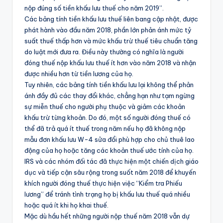
nộp đúng số tiền khấu lưu thuế cho năm 2019”.
Các bảng tính tiền khấu lưu thuế liên bang cập nhật, được
phát hành vào đầu năm 2018, phần lớn phản ánh mức tỷ
suất thuế thấp hơn và mức khấu trừ thuế tiêu chuẩn tăng
do luật mới đưa ra. Điều này thường có nghĩa là người
đóng thuế nộp khấu lưu thuế ít hơn vào năm 2018 và nhận
được nhiều hơn từ tiền lương của họ.
Tuy nhiên, các bảng tính tiền khấu lưu lại không thể phản
ánh đầy đủ các thay đổi khác, chẳng hạn như tạm ngừng
sự miễn thuế cho người phụ thuộc và giảm các khoản
khấu trừ từng khoản. Do đó, một số người đóng thuế có
thể đã trả quá ít thuế trong năm nếu họ đã không nộp
mẫu đơn khấu lưu W-4 sửa đổi phù hợp cho chủ thuê lao
động của họ hoặc tăng các khoản thuế ước tính của họ.
IRS và các nhóm đối tác đã thực hiện một chiến dịch giáo
dục và tiếp cận sâu rộng trong suốt năm 2018 để khuyến
khích người đóng thuế thực hiện việc “Kiểm tra Phiếu
lương” để tránh tình trạng họ bị khấu lưu thuế quá nhiều
hoặc quá ít khi họ khai thuế.
Mặc dù hầu hết những người nộp thuế năm 2018 vẫn dự