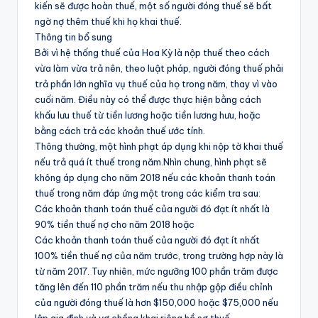
kiến sẽ được hoàn thuế, một số người đóng thuế sẽ bất
ngờ nợ thêm thuế khi họ khai thuế.
Thông tin bổ sung
Bởi vì hệ thống thuế của Hoa Kỳ là nộp thuế theo cách
vừa làm vừa trả nên, theo luật pháp, người đóng thuế phải
trả phần lớn nghĩa vụ thuế của họ trong năm, thay vì vào
cuối năm. Điều này có thể được thực hiện bằng cách
khấu lưu thuế từ tiền lương hoặc tiền lương hưu, hoặc
bằng cách trả các khoản thuế ước tính.
Thông thường, một hình phạt áp dụng khi nộp tờ khai thuế
nếu trả quá ít thuế trong năm.Nhìn chung, hình phạt sẽ
không áp dụng cho năm 2018 nếu các khoản thanh toán
thuế trong năm đáp ứng một trong các kiểm tra sau:
Các khoản thanh toán thuế của người đó đạt ít nhất là
90% tiền thuế nợ cho năm 2018 hoặc
Các khoản thanh toán thuế của người đó đạt ít nhất
100% tiền thuế nợ của năm trước, trong trường hợp này là
từ năm 2017. Tuy nhiên, mức ngưỡng 100 phần trăm được
tăng lên đến 110 phần trăm nếu thu nhập gộp điều chỉnh
của người đóng thuế là hơn $150,000 hoặc $75,000 nếu