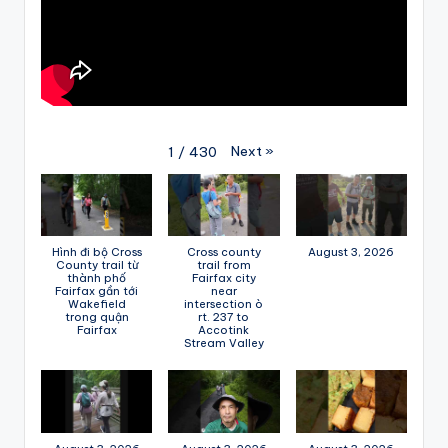
Next
»
1
/
430
Hình đi bộ Cross
Cross county
August 3, 2026
County trail từ
trail from
thành phố
Fairfax city
Fairfax gần tới
near
Wakefield
intersection ò
trong quận
rt. 237 to
Fairfax
Accotink
Stream Valley