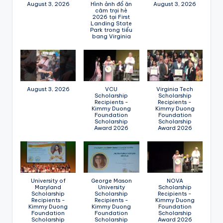
August 3, 2026
Hình ảnh đổ ăn
August 3, 2026
câm trại hè
2026 tại First
Landing State
Park trong tiểu
bang Virginia
August 3, 2026
VCU
Virginia Tech
Scholarship
Scholarship
Recipients -
Recipients -
Kimmy Duong
Kimmy Duong
Foundation
Foundation
Scholarship
Scholarship
Award 2026
Award 2026
University of
George Mason
NOVA
Maryland
University
Scholarship
Scholarship
Scholarship
Recipients -
Recipients -
Recipients -
Kimmy Duong
Kimmy Duong
Kimmy Duong
Foundation
Foundation
Foundation
Scholarship
Scholarship
Scholarship
Award 2026