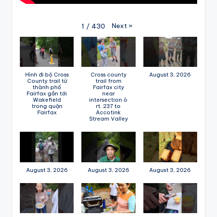
Next
»
1
/
430
Hình đi bộ Cross
Cross county
August 3, 2026
County trail từ
trail from
thành phố
Fairfax city
Fairfax gần tới
near
Wakefield
intersection ò
trong quận
rt. 237 to
Fairfax
Accotink
Stream Valley
August 3, 2026
August 3, 2026
August 3, 2026