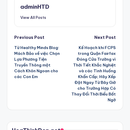
adminHTD
View All Posts
Post
Previous Post
Next Post
Từ Healthy Minds Blog:
Kế Hoạch khi FCPS
navigation
Mách Bảo về việc Chọn
trong Quận Fairfax
Lựa Phương Tiện
Đóng Cửa Trường vì
Truyền Thông một
Thời Tiết Khắc Nghiệt
Cách Khôn Ngoan cho
và các Tình Huống
các Con Em
Khẩn Cấp; Hãy Xếp
Đặt Ngay Từ Bây Giờ
cho Trường Hợp Có
Thay Đổi Thời Biểu Bất
Ngờ