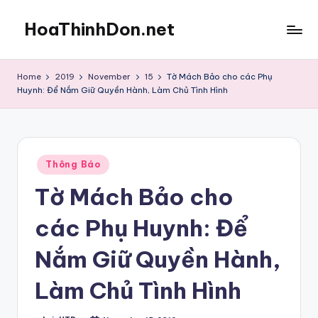
HoaThinhDon.net
Skip
to
Vietnamese
content
Events
Home
2019
November
15
Tờ Mách Bảo cho các Phụ
in
Huynh: Để Nắm Giữ Quyền Hành, Làm Chủ Tình Hình
Washington
D.C.
Metropolitan
Posted
Thông Báo
in
Tờ Mách Bảo cho
các Phụ Huynh: Để
Nắm Giữ Quyền Hành,
Làm Chủ Tình Hình