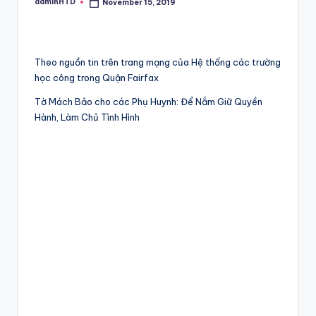
adminHTD
November 15, 2019
Posted
by
Theo nguồn tin trên trang mạng của Hệ thống các trường
học công trong Quận Fairfax
Tờ Mách Bảo cho các Phụ Huynh: Để Nắm Giữ Quyền
Hành, Làm Chủ Tình Hình