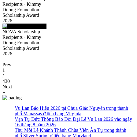
Recipients - Kimmy
Duong Foundation
Scholarship Award
2026
NOVA Scholarship
Recipients - Kimmy
Duong Foundation
Scholarship Award
2026
«
Prev
1
/
430
Next
»
Vu Lan Báo Hiếu 2026 tại Chùa Giác Nguyên trong thành
phố Manassas ở tiểu bang Virginia
Vạn Tự Đức Thông Báo Dời Đại Lễ Vu Lan 2026 vào ngày
16 tháng 8 năm 2026
Thư Mời Lễ Khánh Thành Chùa Viên Ân Tự trong thành
phố Silver Spring ở tiểu bang Maryland