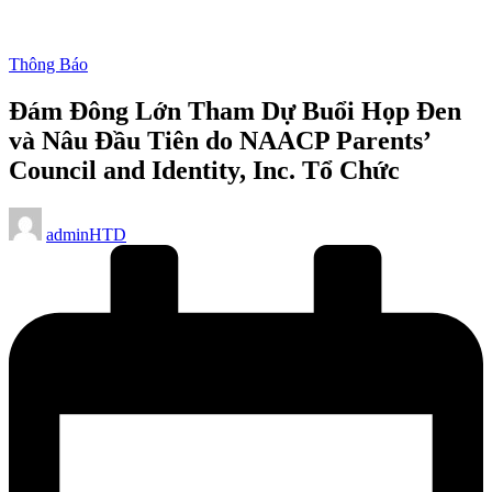
Posted
Thông Báo
in
Đám Đông Lớn Tham Dự Buổi Họp Đen
và Nâu Đầu Tiên do NAACP Parents’
Council and Identity, Inc. Tổ Chức
Posted
adminHTD
by