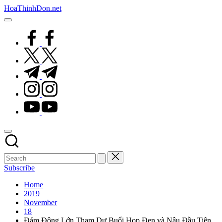
Skip
HoaThinhDon.net
to
Vietnamese
content
Events
facebook.com
in
Washington
twitter.com
D.C.
Metropolitan
t.me
instagram.com
youtube.com
Subscribe
Home
2019
November
18
Đám Đông Lớn Tham Dự Buổi Họp Đen và Nâu Đầu Tiên