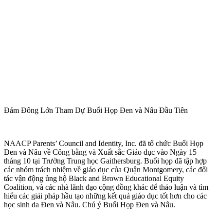
Đám Đông Lớn Tham Dự Buổi Họp Đen và Nâu Đầu Tiên
NAACP Parents’ Council and Identity, Inc. đã tổ chức Buổi Họp
Đen và Nâu về Công bằng và Xuất sắc Giáo dục vào Ngày 15
tháng 10 tại Trường Trung học Gaithersburg. Buổi họp đã tập hợp
các nhóm trách nhiệm về giáo dục của Quận Montgomery, các đối
tác vận động ủng hộ Black and Brown Educational Equity
Coalition, và các nhà lãnh đạo cộng đồng khác để thảo luận và tìm
hiểu các giải pháp hầu tạo những kết quả giáo dục tốt hơn cho các
học sinh da Đen và Nâu. Chú ý Buổi Họp Đen và Nâu.