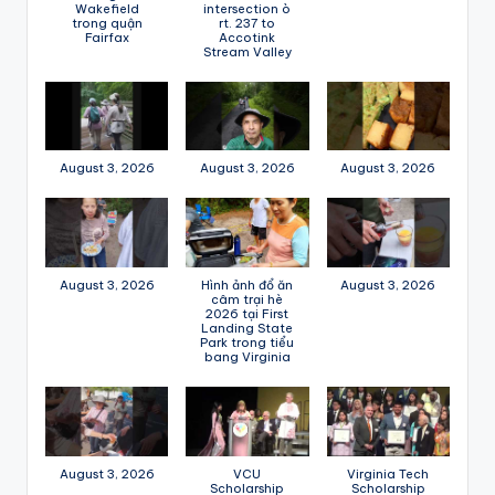
Wakefield
intersection ò
trong quận
rt. 237 to
Fairfax
Accotink
Stream Valley
August 3, 2026
August 3, 2026
August 3, 2026
August 3, 2026
Hình ảnh đổ ăn
August 3, 2026
câm trại hè
2026 tại First
Landing State
Park trong tiểu
bang Virginia
August 3, 2026
VCU
Virginia Tech
Scholarship
Scholarship