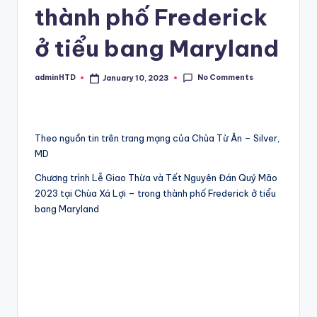
thành phố Frederick
ở tiểu bang Maryland
No Comments
adminHTD
January 10, 2023
Posted
by
Theo nguồn tin trên trang mạng của Chùa Từ Ân – Silver,
MD
Chương trình Lễ Giao Thừa và Tết Nguyên Đán Quý Mão
2023 tại Chùa Xá Lợi – trong thành phố Frederick ở tiểu
bang Maryland