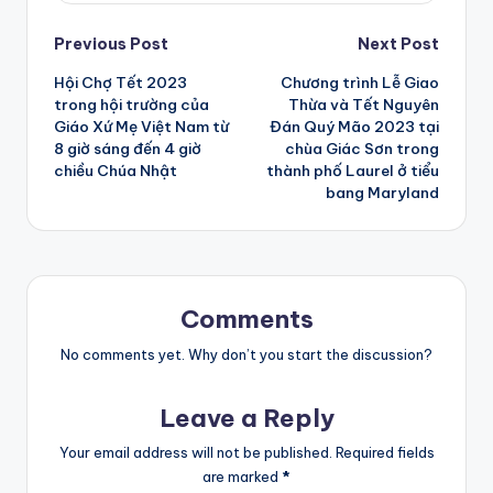
Post
Previous Post
Next Post
Hội Chợ Tết 2023
Chương trình Lễ Giao
navigation
trong hội trường của
Thừa và Tết Nguyên
Giáo Xứ Mẹ Việt Nam từ
Đán Quý Mão 2023 tại
8 giờ sáng đến 4 giờ
chùa Giác Sơn trong
chiều Chúa Nhật
thành phố Laurel ở tiểu
bang Maryland
Comments
No comments yet. Why don’t you start the discussion?
Leave a Reply
Your email address will not be published.
Required fields
are marked
*