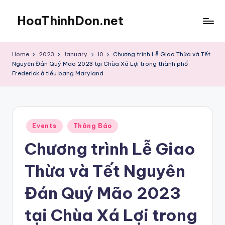
HoaThinhDon.net
Skip
to
Vietnamese
content
Events
Home
2023
January
10
Chương trình Lễ Giao Thừa và Tết
in
Nguyên Đán Quý Mão 2023 tại Chùa Xá Lợi trong thành phố
Washington
Frederick ở tiểu bang Maryland
D.C.
Metropolitan
Posted
Events
Thông Báo
in
Chương trình Lễ Giao
Thừa và Tết Nguyên
Đán Quý Mão 2023
tại Chùa Xá Lợi trong