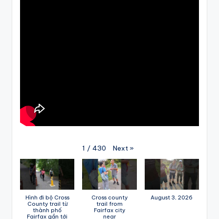
Next
»
1
/
430
Hình đi bộ Cross
Cross county
August 3, 2026
County trail từ
trail from
thành phố
Fairfax city
Fairfax gần tới
near