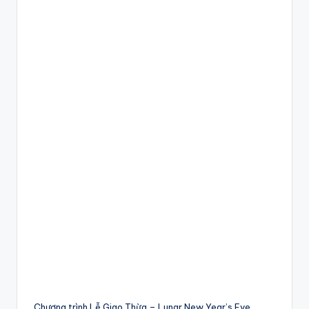
Chương trình Lễ Giao Thừa – Lunar New Year’s Eve