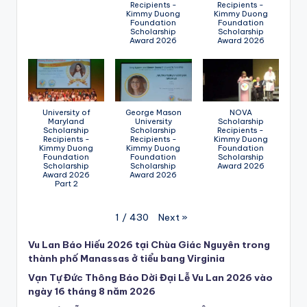
Recipients -
Recipients -
Kimmy Duong
Kimmy Duong
Foundation
Foundation
Scholarship
Scholarship
Award 2026
Award 2026
University of
George Mason
NOVA
Maryland
University
Scholarship
Scholarship
Scholarship
Recipients -
Recipients -
Recipients -
Kimmy Duong
Kimmy Duong
Kimmy Duong
Foundation
Foundation
Foundation
Scholarship
Scholarship
Scholarship
Award 2026
Award 2026
Award 2026
Part 2
Next
»
1
/
430
Vu Lan Báo Hiếu 2026 tại Chùa Giác Nguyên trong
thành phố Manassas ở tiểu bang Virginia
Vạn Tự Đức Thông Báo Dời Đại Lễ Vu Lan 2026 vào
ngày 16 tháng 8 năm 2026