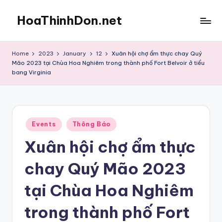
HoaThinhDon.net
Skip
to
Vietnamese
content
Events
Home
2023
January
12
Xuân hội chợ ẩm thực chay Quý
in
Mão 2023 tại Chùa Hoa Nghiêm trong thành phố Fort Belvoir ở tiểu
Washington
bang Virginia
D.C.
Metropolitan
Posted
Events
Thông Báo
in
Xuân hội chợ ẩm thực
chay Quý Mão 2023
tại Chùa Hoa Nghiêm
trong thành phố Fort