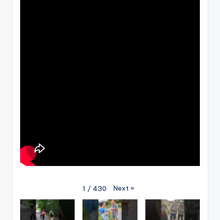
Next
»
1
/
430