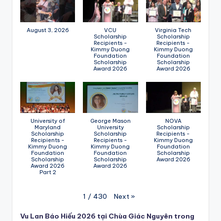
August 3, 2026
VCU
Virginia Tech
Scholarship
Scholarship
Recipients -
Recipients -
Kimmy Duong
Kimmy Duong
Foundation
Foundation
Scholarship
Scholarship
Award 2026
Award 2026
University of
George Mason
NOVA
Maryland
University
Scholarship
Scholarship
Scholarship
Recipients -
Recipients -
Recipients -
Kimmy Duong
Kimmy Duong
Kimmy Duong
Foundation
Foundation
Foundation
Scholarship
Scholarship
Scholarship
Award 2026
Award 2026
Award 2026
Part 2
Next
»
1
/
430
Vu Lan Báo Hiếu 2026 tại Chùa Giác Nguyên trong