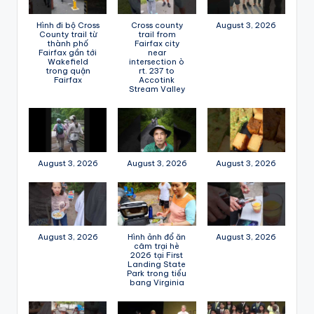
Hình đi bộ Cross
Cross county
August 3, 2026
County trail từ
trail from
thành phố
Fairfax city
Fairfax gần tới
near
Wakefield
intersection ò
trong quận
rt. 237 to
Fairfax
Accotink
Stream Valley
August 3, 2026
August 3, 2026
August 3, 2026
August 3, 2026
Hình ảnh đổ ăn
August 3, 2026
câm trại hè
2026 tại First
Landing State
Park trong tiểu
bang Virginia