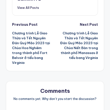
View All Posts
Post
Previous Post
Next Post
Chương trình Lễ Giao
Chương trình Lễ Giao
navigation
Thừa và Tết Nguyên
Thừa và Tết Nguyên
Đán Quý Mão 2023 tại
Đán Quý Mão 2023 tại
Chùa Hoa Nghiêm
Chùa Niết Bàn trong
trong thành phố Fort
thành phố Manassas ở
Belvoir ở tiểu bang
tiểu bang Virginia
Virginia
Comments
No comments yet. Why don’t you start the discussion?