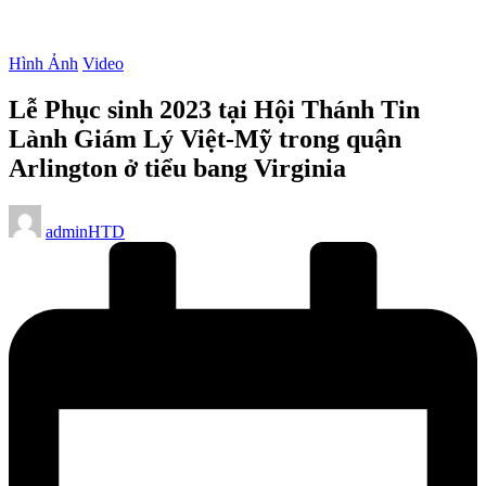
Posted
Hình Ảnh
Video
in
Lễ Phục sinh 2023 tại Hội Thánh Tin
Lành Giám Lý Việt-Mỹ trong quận
Arlington ở tiểu bang Virginia
Posted
adminHTD
by