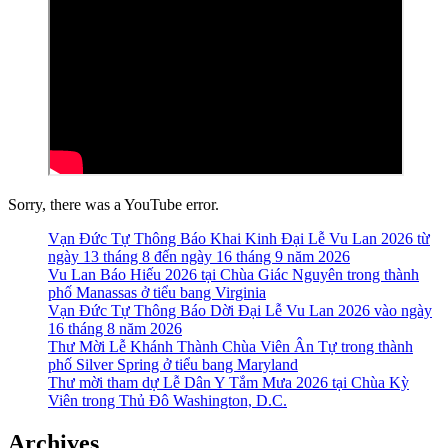
Sorry, there was a YouTube error.
Vạn Đức Tự Thông Báo Khai Kinh Đại Lễ Vu Lan 2026 từ
ngày 13 tháng 8 đến ngày 16 tháng 9 năm 2026
Vu Lan Báo Hiếu 2026 tại Chùa Giác Nguyên trong thành
phố Manassas ở tiểu bang Virginia
Vạn Đức Tự Thông Báo Dời Đại Lễ Vu Lan 2026 vào ngày
16 tháng 8 năm 2026
Thư Mời Lễ Khánh Thành Chùa Viên Ân Tự trong thành
phố Silver Spring ở tiểu bang Maryland
Thư mời tham dự Lễ Dân Y Tắm Mưa 2026 tại Chùa Kỳ
Viên trong Thủ Đô Washington, D.C.
Archives