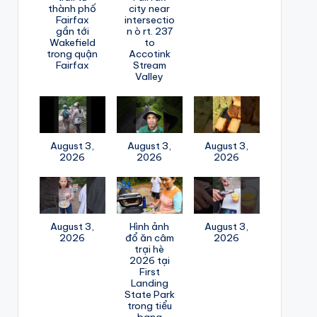
thành phố
city near
Fairfax
intersectio
gần tới
n ò rt. 237
Wakefield
to
trong quận
Accotink
Fairfax
Stream
Valley
August 3,
August 3,
August 3,
2026
2026
2026
August 3,
Hình ảnh
August 3,
2026
đổ ăn câm
2026
trại hè
2026 tại
First
Landing
State Park
trong tiểu