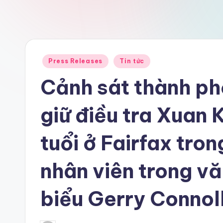
Posted
Press Releases
Tin tức
in
Cảnh sát thành ph
giữ điều tra Xuan
tuổi ở Fairfax tro
nhân viên trong v
biểu Gerry Connol