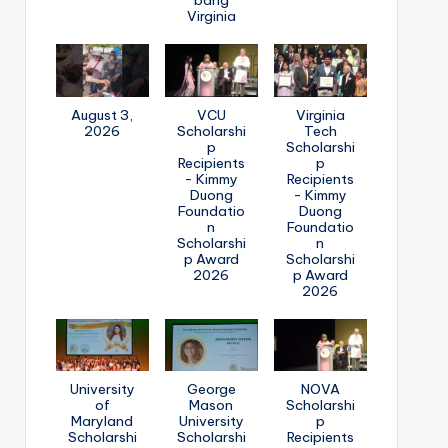
bang
Virginia
August 3,
VCU
Virginia
2026
Scholarshi
Tech
p
Scholarshi
Recipients
p
- Kimmy
Recipients
Duong
- Kimmy
Foundatio
Duong
n
Foundatio
Scholarshi
n
p Award
Scholarshi
2026
p Award
2026
University
George
NOVA
of
Mason
Scholarshi
Maryland
University
p
Scholarshi
Scholarshi
Recipients