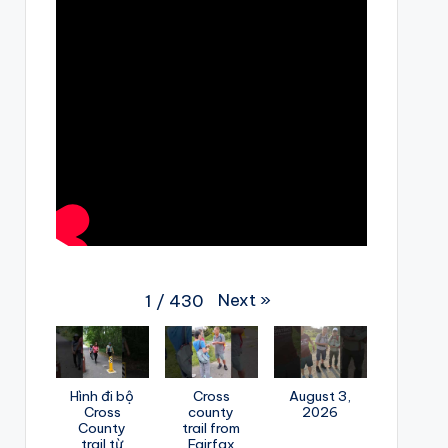
Next
»
1
/
430
Hình đi bộ
Cross
August 3,
Cross
county
2026
County
trail from
trail từ
Fairfax