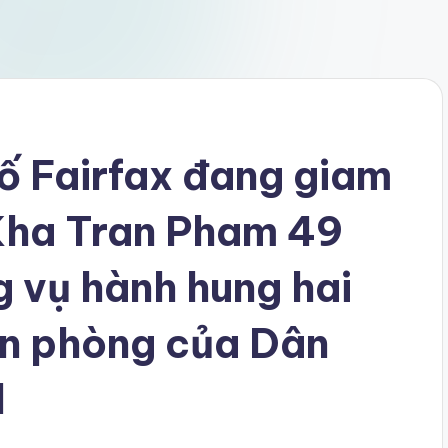
ố Fairfax đang giam
 Kha Tran Pham 49
ng vụ hành hung hai
ăn phòng của Dân
l