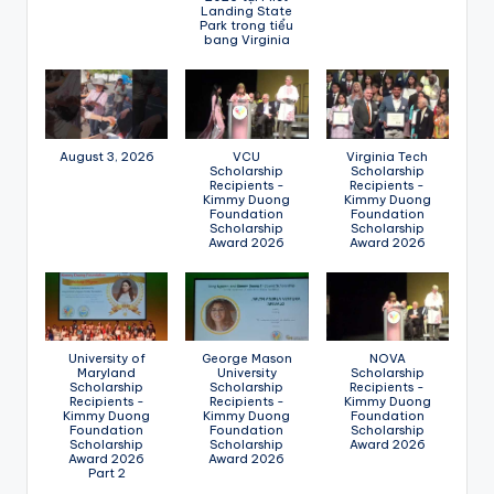
Landing State
Park trong tiểu
bang Virginia
August 3, 2026
VCU
Virginia Tech
Scholarship
Scholarship
Recipients -
Recipients -
Kimmy Duong
Kimmy Duong
Foundation
Foundation
Scholarship
Scholarship
Award 2026
Award 2026
University of
George Mason
NOVA
Maryland
University
Scholarship
Scholarship
Scholarship
Recipients -
Recipients -
Recipients -
Kimmy Duong
Kimmy Duong
Kimmy Duong
Foundation
Foundation
Foundation
Scholarship
Scholarship
Scholarship
Award 2026
Award 2026
Award 2026
Part 2