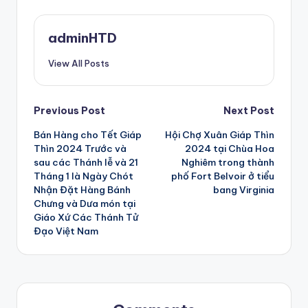
adminHTD
View All Posts
Post
Previous Post
Next Post
Bán Hàng cho Tết Giáp
Hội Chợ Xuân Giáp Thìn
navigation
Thìn 2024 Trước và
2024 tại Chùa Hoa
sau các Thánh lễ và 21
Nghiêm trong thành
Tháng 1 là Ngày Chót
phố Fort Belvoir ở tiểu
Nhận Đặt Hàng Bánh
bang Virginia
Chưng và Dưa món tại
Giáo Xứ Các Thánh Tử
Đạo Việt Nam