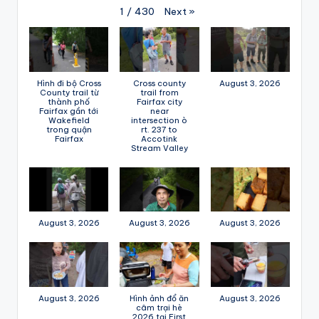
Next
»
1
/
430
Hình đi bộ Cross
Cross county
August 3, 2026
County trail từ
trail from
thành phố
Fairfax city
Fairfax gần tới
near
Wakefield
intersection ò
trong quận
rt. 237 to
Fairfax
Accotink
Stream Valley
August 3, 2026
August 3, 2026
August 3, 2026
August 3, 2026
Hình ảnh đổ ăn
August 3, 2026
câm trại hè
2026 tại First