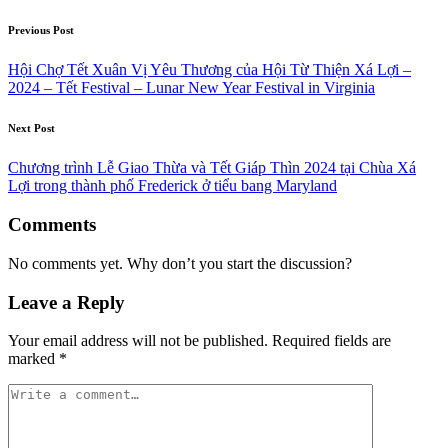
Post
Previous Post
navigation
Hội Chợ Tết Xuân Vị Yêu Thương của Hội Từ Thiện Xá Lợi –
2024 – Tết Festival – Lunar New Year Festival in Virginia
Next Post
Chương trình Lễ Giao Thừa và Tết Giáp Thìn 2024 tại Chùa Xá
Lợi trong thành phố Frederick ở tiểu bang Maryland
Comments
No comments yet. Why don’t you start the discussion?
Leave a Reply
Your email address will not be published.
Required fields are
marked
*