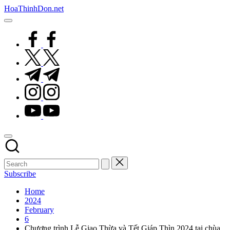
Skip
HoaThinhDon.net
to
Vietnamese
content
Events
facebook.com
in
Washington
twitter.com
D.C.
Metropolitan
t.me
instagram.com
youtube.com
Subscribe
Home
2024
February
6
Chương trình Lễ Giao Thừa và Tết Giáp Thìn 2024 tại chùa