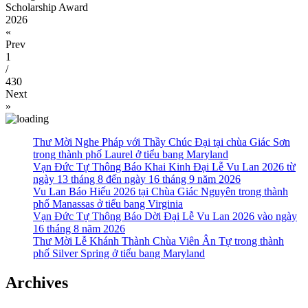
Scholarship Award
2026
«
Prev
1
/
430
Next
»
Thư Mời Nghe Pháp với Thầy Chúc Đại tại chùa Giác Sơn
trong thành phố Laurel ở tiểu bang Maryland
Vạn Đức Tự Thông Báo Khai Kinh Đại Lễ Vu Lan 2026 từ
ngày 13 tháng 8 đến ngày 16 tháng 9 năm 2026
Vu Lan Báo Hiếu 2026 tại Chùa Giác Nguyên trong thành
phố Manassas ở tiểu bang Virginia
Vạn Đức Tự Thông Báo Dời Đại Lễ Vu Lan 2026 vào ngày
16 tháng 8 năm 2026
Thư Mời Lễ Khánh Thành Chùa Viên Ân Tự trong thành
phố Silver Spring ở tiểu bang Maryland
Archives