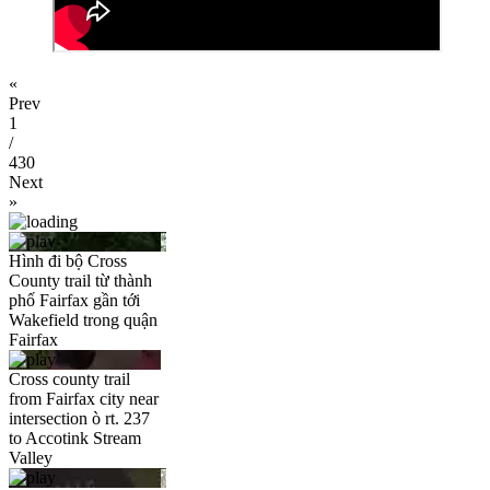
«
Prev
1
/
430
Next
»
Hình đi bộ Cross
County trail từ thành
phố Fairfax gần tới
Wakefield trong quận
Fairfax
Cross county trail
from Fairfax city near
intersection ò rt. 237
to Accotink Stream
Valley