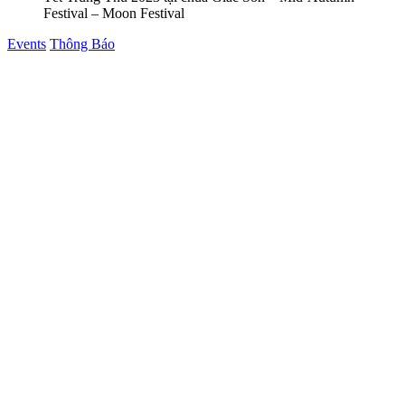
Festival – Moon Festival
Posted
Events
Thông Báo
in