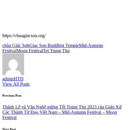
https://chuagiacson.org/
Tags:
chùa Giác Sơn
Giac Son Buddhist Temple
Mid-Autumn
Festival
Moon Festival
Tet Trung Thu
adminHTD
View All Posts
Post
Previous Post
navigation
Thánh Lễ và Văn Nghệ mừng Tết Trung Thu 2023 của Giáo Xứ
Các Thánh Tử Đạo Việt Nam – Mid-Autumn Festival – Moon
Festival
Next Post