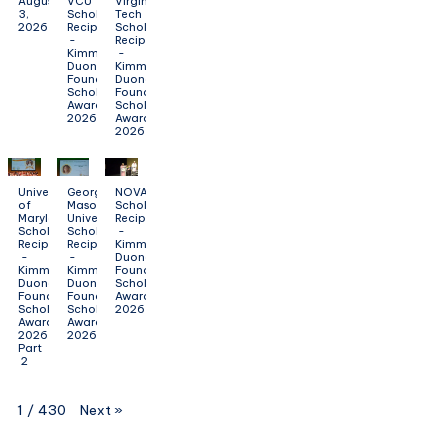
August
VCU
Virginia
3,
Scholarship
Tech
2026
Recipients
Scholarship
-
Recipients
Kimmy
-
Duong
Kimmy
Foundation
Duong
Scholarship
Foundation
Award
Scholarship
2026
Award
2026
University
George
NOVA
of
Mason
Scholarship
Maryland
University
Recipients
Scholarship
Scholarship
-
Recipients
Recipients
Kimmy
-
-
Duong
Kimmy
Kimmy
Foundation
Duong
Duong
Scholarship
Foundation
Foundation
Award
Scholarship
Scholarship
2026
Award
Award
2026
2026
Part
2
Next
»
1
/
430