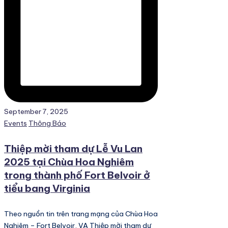
September 7, 2025
Posted
Events
Thông Báo
in
Thiệp mời tham dự Lễ Vu Lan
2025 tại Chùa Hoa Nghiêm
trong thành phố Fort Belvoir ở
tiểu bang Virginia
Theo nguồn tin trên trang mạng của Chùa Hoa
Nghiêm – Fort Belvoir, VA Thiệp mời tham dự