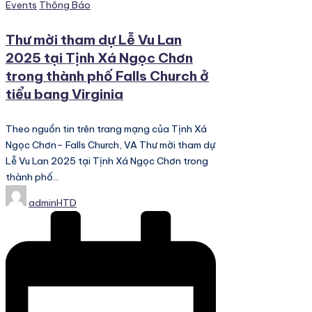
Posted
Events
Thông Báo
in
Thư mời tham dự Lễ Vu Lan
2025 tại Tịnh Xá Ngọc Chơn
trong thành phố Falls Church ở
tiểu bang Virginia
Theo nguồn tin trên trang mạng của Tịnh Xá
Ngọc Chơn– Falls Church, VA Thư mời tham dự
Lễ Vu Lan 2025 tại Tịnh Xá Ngọc Chơn trong
thành phố…
Posted
adminHTD
by