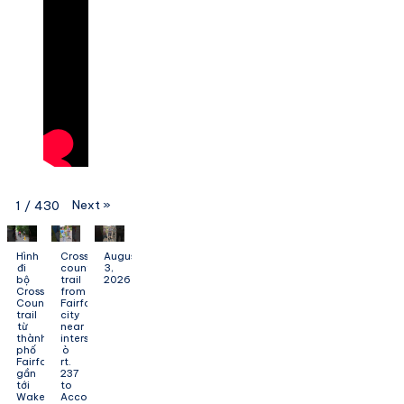
Next
»
1
/
430
Hình
Cross
August
đi
county
3,
bộ
trail
2026
Cross
from
County
Fairfax
trail
city
từ
near
thành
intersection
phố
ò
Fairfax
rt.
gần
237
tới
to
Wakefield
Accotink