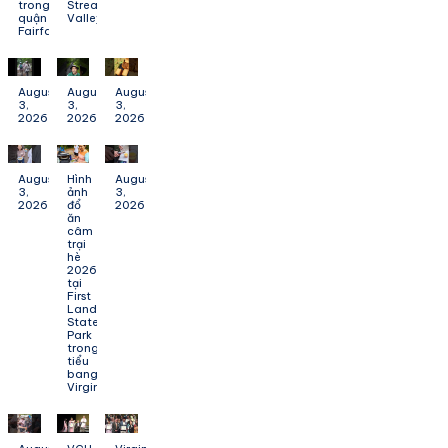
trong
Stream
quận
Valley
Fairfax
August
August
August
3,
3,
3,
2026
2026
2026
August
Hình
August
3,
ảnh
3,
2026
đổ
2026
ăn
câm
trại
hè
2026
tại
First
Landing
State
Park
trong
tiểu
bang
Virginia