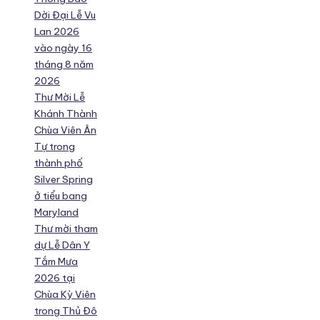
Dời Đại Lễ Vu
Lan 2026
vào ngày 16
tháng 8 năm
2026
Thư Mời Lễ
Khánh Thành
Chùa Viên Ân
Tự trong
thành phố
Silver Spring
ở tiểu bang
Maryland
Thư mời tham
dự Lễ Dân Y
Tắm Mưa
2026 tại
Chùa Kỳ Viên
trong Thủ Đô