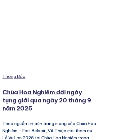
Posted
Thông Báo
in
Chùa Hoa Nghiêm dời ngày
tụng giới qua ngày 20 tháng 9
năm 2025
Theo nguồn tin trên trang mạng của Chùa Hoa
Nghiêm – Fort Belvoir, VA Thiệp mời tham dự
Lễ Vu Lan 2025 tại Chùa Hoa Nghiêm trong