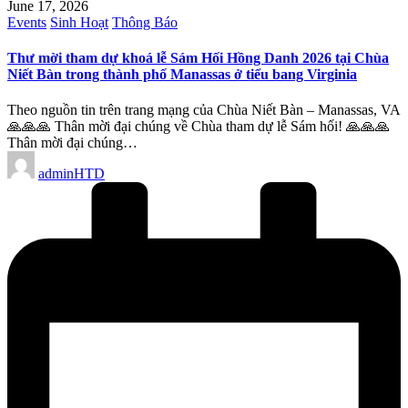
June 17, 2026
Posted
Events
Sinh Hoạt
Thông Báo
in
Thư mời tham dự khoá lễ Sám Hối Hồng Danh 2026 tại Chùa
Niết Bàn trong thành phố Manassas ở tiểu bang Virginia
Theo nguồn tin trên trang mạng của Chùa Niết Bàn – Manassas, VA
🙏🙏🙏 Thân mời đại chúng về Chùa tham dự lễ Sám hối! 🙏🙏🙏
Thân mời đại chúng…
Posted
adminHTD
by