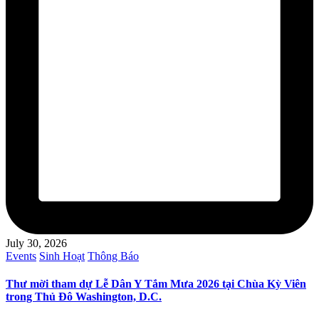
July 30, 2026
Posted
Events
Sinh Hoạt
Thông Báo
in
Thư mời tham dự Lễ Dân Y Tắm Mưa 2026 tại Chùa Kỳ Viên
trong Thủ Đô Washington, D.C.