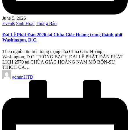
June 5, 2026
Posted
Events
Sinh Hoạt
Thông Báo
in
Đại Lễ Phật Đản 2026 tại Chùa Giác Hoàng trong thành phố
Washington, D.C.
Theo nguồn tin trên trang mạng của Chùa Giác Hoàng –
Washington, D.C. THÔNG BẠCH ĐẠI LỄ PHẬT ĐẢN PHẬT
LỊCH 2570 tại CHÙA GIÁC HOÀNG NAM MÔ BỔN-SƯ
THÍCH-CA…
Posted
adminHTD
by