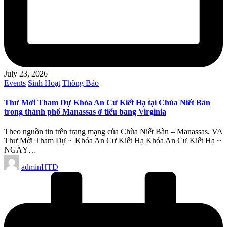
July 23, 2026
Posted
Events
Sinh Hoạt
Thông Báo
in
Thư Mời Tham Dự Khóa An Cư Kiết Hạ tại Chùa Niết Bàn
trong thành phố Manassas ở tiểu bang Virginia
Theo nguồn tin trên trang mạng của Chùa Niết Bàn – Manassas, VA
Thư Mời Tham Dự ~ Khóa An Cư Kiết Hạ Khóa An Cư Kiết Hạ ~
NGÀY…
Posted
adminHTD
by