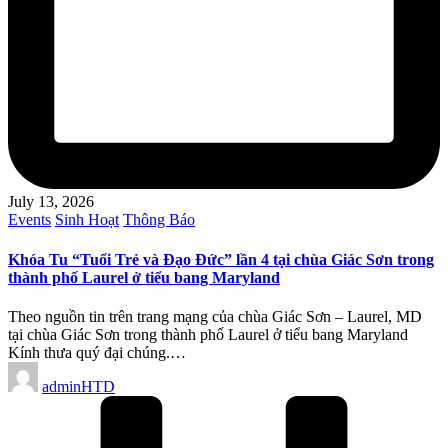
July 13, 2026
Posted
Events
Sinh Hoạt
Thông Báo
in
Khóa Tu “Tuổi Trẻ và Đạo Đức” lần 4 tại chùa Giác Sơn trong
thành phố Laurel ở tiểu bang Maryland
Theo nguồn tin trên trang mạng của chùa Giác Sơn – Laurel, MD
tại chùa Giác Sơn trong thành phố Laurel ở tiểu bang Maryland
Kính thưa quý đại chúng.…
Posted
adminHTD
by