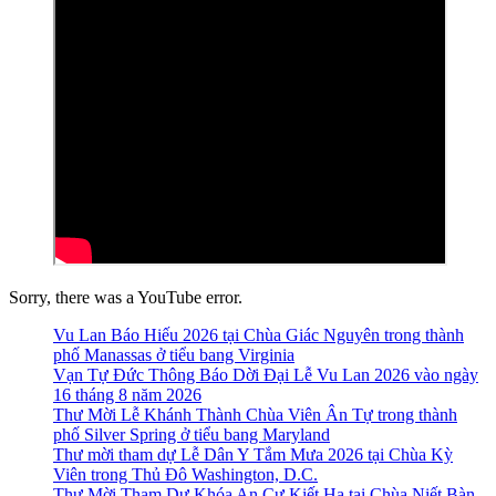
Sorry, there was a YouTube error.
Vu Lan Báo Hiếu 2026 tại Chùa Giác Nguyên trong thành
phố Manassas ở tiểu bang Virginia
Vạn Tự Đức Thông Báo Dời Đại Lễ Vu Lan 2026 vào ngày
16 tháng 8 năm 2026
Thư Mời Lễ Khánh Thành Chùa Viên Ân Tự trong thành
phố Silver Spring ở tiểu bang Maryland
Thư mời tham dự Lễ Dân Y Tắm Mưa 2026 tại Chùa Kỳ
Viên trong Thủ Đô Washington, D.C.
Thư Mời Tham Dự Khóa An Cư Kiết Hạ tại Chùa Niết Bàn