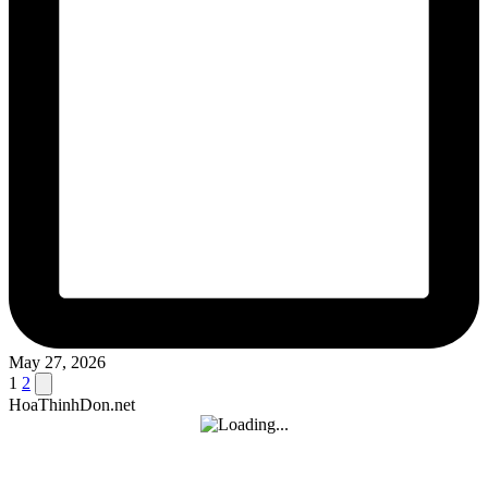
May 27, 2026
Posts
Next
1
2
page
HoaThinhDon.net
pagination