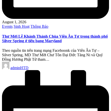
August 1, 2026
Posted
Events
Sinh Hoạt
Thông Báo
in
Thư Mời Lễ Khánh Thành Chùa Viên Ân Tự trong thành phố
Silver Spring ở tiểu bang Maryland
Theo nguồn tin trên trang mạng Faceboonk của Viên Ân Tự –
Silver Spring, MD Thư Mời Chư Tôn Đại Đức Tăng Ni và Quý
Đồng Hương Phật Tử tham…
Posted
adminHTD
by