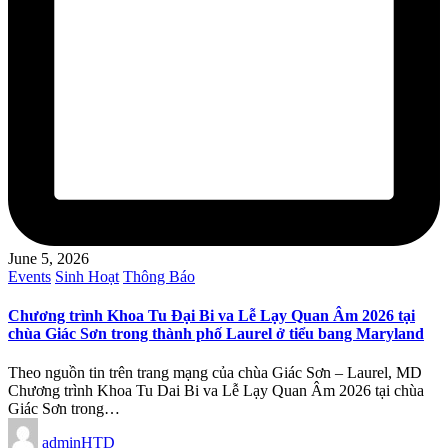
June 5, 2026
Posted
Events
Sinh Hoạt
Thông Báo
in
Chương trình Khoa Tu Đại Bi va Lễ Lạy Quan Âm 2026 tại
chùa Giác Sơn trong thành phố Laurel ở tiểu bang Maryland
Theo nguồn tin trên trang mạng của chùa Giác Sơn – Laurel, MD
Chương trình Khoa Tu Dai Bi va Lễ Lạy Quan Âm 2026 tại chùa
Giác Sơn trong…
Posted
adminHTD
by