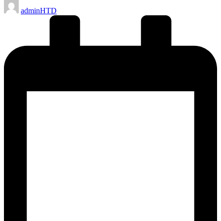
Posted
adminHTD
by