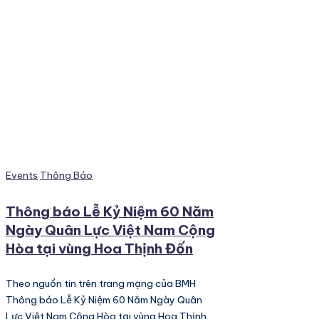
Posted
Events
Thông Báo
in
Thông báo Lễ Kỷ Niệm 60 Năm
Ngày Quân Lực Việt Nam Cộng
Hòa tại vùng Hoa Thịnh Đốn
Theo nguồn tin trên trang mạng của BMH
Thông báo Lễ Kỷ Niệm 60 Năm Ngày Quân
Lực Việt Nam Cộng Hòa tại vùng Hoa Thịnh