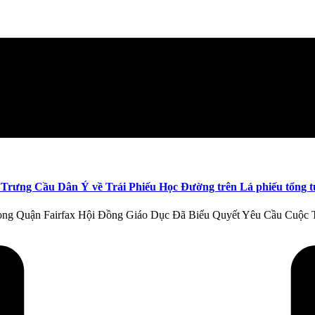
Trưng Cầu Dân Ý về Trái Phiếu Học Đường trên Lá phiếu tổng 
g trong Quận Fairfax Hội Đồng Giáo Dục Đã Biểu Quyết Yêu Cầu Cu