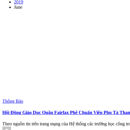
2019
June
Posted
Thông Báo
in
Hội Đồng Giáo Dục Quận Fairfax Phê Chuẩn Viên Phụ Tá Than
Theo nguồn tin trên trang mạng của Hệ thống các trường học côn
Posted