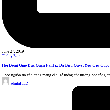
June 27, 2019
Posted
Thông Báo
in
Hội Đồng Giáo Dục Quận Fairfax Đã Biểu Quyết Yêu Cầu Cuộc 
Theo nguồn tin trên trang mạng của Hệ thống các trường học côn
Posted
adminHTD
by