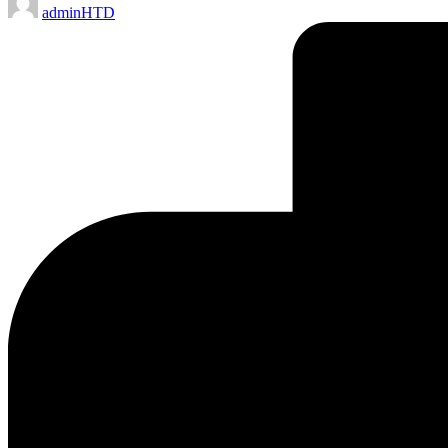
adminHTD
by