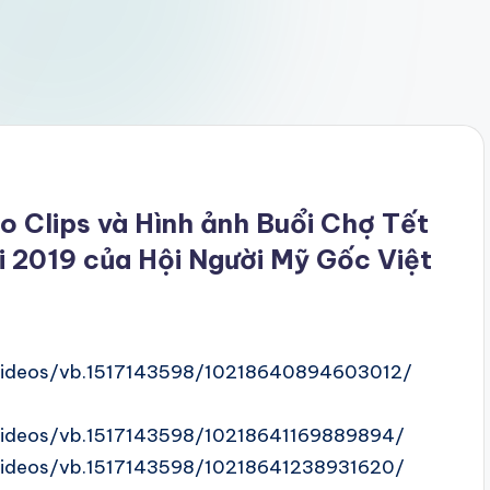
o Clips và Hình ảnh Buổi Chợ Tết
 2019 của Hội Người Mỹ Gốc Việt
videos/vb.1517143598/10218640894603012/
videos/vb.1517143598/10218641169889894/
videos/vb.1517143598/10218641238931620/