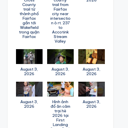
County
trail from
trail từ
Fairfax
thành phố
city near
Fairfax
intersectio
gần tới
n ò rt. 237
Wakefield
to
trong quận
Accotink
Fairfax
Stream
Valley
August 3,
August 3,
August 3,
2026
2026
2026
August 3,
Hình ảnh
August 3,
2026
đổ ăn câm
2026
trại hè
2026 tại
First
Landing