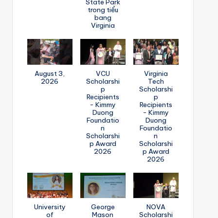
State Park
trong tiểu
bang
Virginia
August 3,
VCU
Virginia
2026
Scholarshi
Tech
p
Scholarshi
Recipients
p
- Kimmy
Recipients
Duong
- Kimmy
Foundatio
Duong
n
Foundatio
Scholarshi
n
p Award
Scholarshi
2026
p Award
2026
University
George
NOVA
of
Mason
Scholarshi