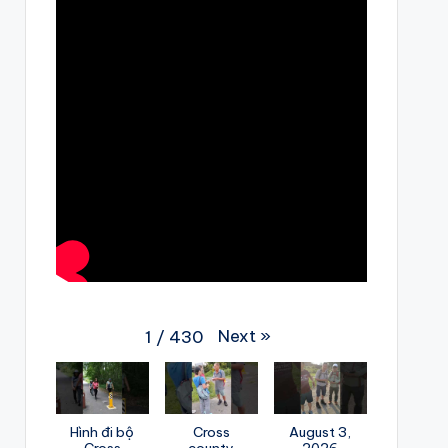
Next
»
1
/
430
Hình đi bộ
Cross
August 3,
Cross
county
2026