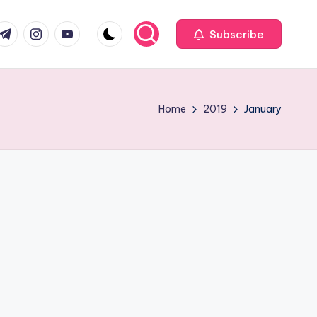
com
r.com
.me
instagram.com
youtube.com
Subscribe
Home
2019
January