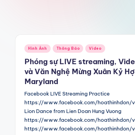
Posted
Hình Ảnh
Thông Báo
Video
in
Phóng sự LIVE streaming, Vide
và Văn Nghệ Mừng Xuân Kỷ Hợi
Maryland
Facebook LIVE Streaming Practice
https://www.facebook.com/hoathinhdon/
Lion Dance from Lien Doan Hung Vuong
https://www.facebook.com/hoathinhdon/
https://www.facebook.com/hoathinhdon/