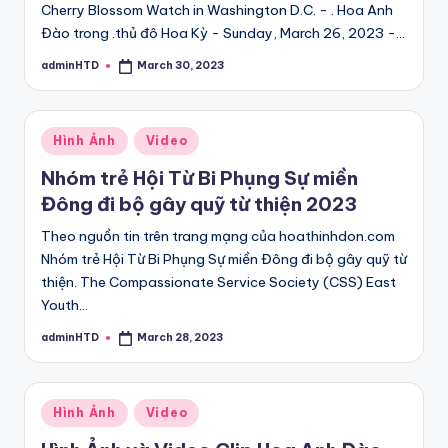
Cherry Blossom Watch in Washington D.C. - . Hoa Anh
Đào trong .thủ đô Hoa Kỳ - Sunday, March 26, 2023 -…
adminHTD
March 30, 2023
Posted
by
Posted
Hình Ảnh
Video
in
Nhóm trẻ Hội Từ Bi Phụng Sự miền
Đông đi bộ gây quỹ từ thiện 2023
Theo nguồn tin trên trang mạng của hoathinhdon.com
Nhóm trẻ Hội Từ Bi Phụng Sự miền Đông đi bộ gây quỹ từ
thiện. The Compassionate Service Society (CSS) East
Youth…
adminHTD
March 28, 2023
Posted
by
Posted
Hình Ảnh
Video
in