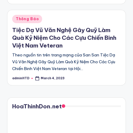
by
Posted
Thông Báo
in
Tiệc Dạ Vũ Văn Nghệ Gây Quỹ Làm
Quà Kỷ Niệm Cho Các Cựu Chiến Binh
Việt Nam Veteran
Theo nguồn tin trên trang mạng của San San Tiệc Dạ
Vũ Văn Nghệ Gây Quỹ Làm Quà Kỷ Niệm Cho Các Cựu
Chiến Binh Việt Nam Veteran tại Hội…
adminHTD
March 4, 2023
Posted
by
HoaThinhDon.net