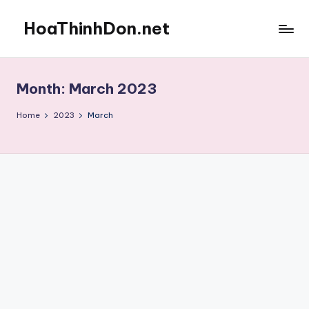
HoaThinhDon.net
Skip
to
Vietnamese
content
Events
in
Month:
March 2023
Washington
D.C.
Home
2023
March
Metropolitan