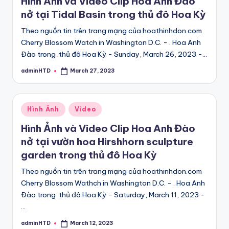
Hình Ảnh và Video Clip Hoa Anh Đào
nở tại Tidal Basin trong thủ đô Hoa Kỳ
Theo nguồn tin trên trang mạng của hoathinhdon.com
Cherry Blossom Watch in Washington D.C. - . Hoa Anh
Đào trong .thủ đô Hoa Kỳ - Sunday, March 26, 2023 -…
adminHTD
March 27, 2023
Posted
by
Posted
Hình Ảnh
Video
in
Hình Ảnh và Video Clip Hoa Anh Đào
nở tại vườn hoa Hirshhorn sculpture
garden trong thủ đô Hoa Kỳ
Theo nguồn tin trên trang mạng của hoathinhdon.com
Cherry Blossom Wathch in Washington D.C. - . Hoa Anh
Đào trong .thủ đô Hoa Kỳ - Saturday, March 11, 2023 -
…
adminHTD
March 12, 2023
Posted