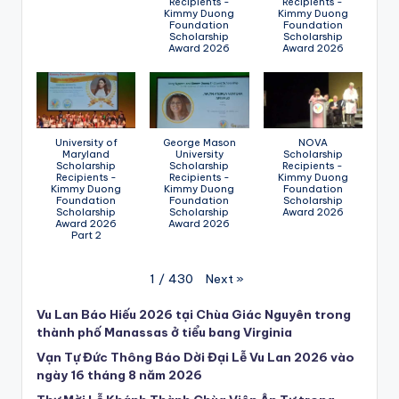
Recipients -
Recipients -
Kimmy Duong
Kimmy Duong
Foundation
Foundation
Scholarship
Scholarship
Award 2026
Award 2026
University of
George Mason
NOVA
Maryland
University
Scholarship
Scholarship
Scholarship
Recipients -
Recipients -
Recipients -
Kimmy Duong
Kimmy Duong
Kimmy Duong
Foundation
Foundation
Foundation
Scholarship
Scholarship
Scholarship
Award 2026
Award 2026
Award 2026
Part 2
Next
»
1
/
430
Vu Lan Báo Hiếu 2026 tại Chùa Giác Nguyên trong
thành phố Manassas ở tiểu bang Virginia
Vạn Tự Đức Thông Báo Dời Đại Lễ Vu Lan 2026 vào
ngày 16 tháng 8 năm 2026