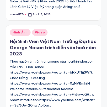
Giám Lý Việt-Mỹ lễ Phục sinh 2023 tại Hội Thánh Tin
Lành Giám Lý Việt-Mỹ trong quận Arlington ở…
adminHTD
April 13, 2023
Posted
by
Posted
Hình Ảnh
Video
in
Hội Sinh Viên Việt Nam Trường Đại học
George Mason trình diễn văn hoá năm
2023
Theo nguồn tin trên trang mạng của hoathinhdon.com
Múa Lân - Lion Dance
https://www.youtube.com/watch?v=bHXUTEj3W7k
Chào Mừng - Greeting
https://www.youtube.com/watch?v=0zMVRmjhil4
Welcome Remarks & Presidential Address
https://www.youtube.com/watch?v=yFh8p-oQH_w
Show Introduction https://www.youtube.com/watch?
v=Ss76Uwr2Ohw Ao Dai…