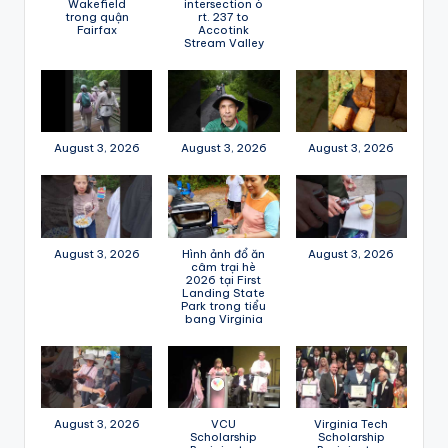
Wakefield
intersection ò
trong quận
rt. 237 to
Fairfax
Accotink
Stream Valley
August 3, 2026
August 3, 2026
August 3, 2026
August 3, 2026
Hình ảnh đổ ăn
August 3, 2026
câm trại hè
2026 tại First
Landing State
Park trong tiểu
bang Virginia
August 3, 2026
VCU
Virginia Tech
Scholarship
Scholarship