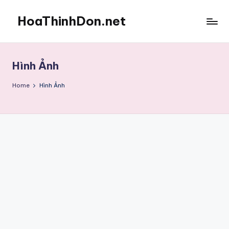
HoaThinhDon.net
Skip
to
Vietnamese
content
Events
in
Hình Ảnh
Washington
D.C.
Home
Hình Ảnh
Metropolitan