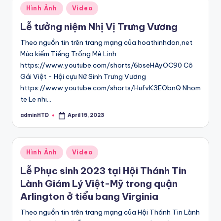
Posted
Hình Ảnh
Video
in
Lễ tưởng niệm Nhị Vị Trưng Vương
Theo nguồn tin trên trang mạng của hoathinhdon,net
Múa kiếm Tiếng Trống Mê Linh
https://www.youtube.com/shorts/6bseHAyOC90 Cô
Gái Việt - Hội cựu Nữ Sinh Trưng Vương
https://www.youtube.com/shorts/HufvK3EObnQ Nhom
te Le nhi…
adminHTD
April 15, 2023
Posted
by
Posted
Hình Ảnh
Video
in
Lễ Phục sinh 2023 tại Hội Thánh Tin
Lành Giám Lý Việt-Mỹ trong quận
Arlington ở tiểu bang Virginia
Theo nguồn tin trên trang mạng của Hội Thánh Tin Lành