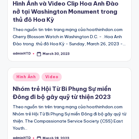
Hình Ảnh và Video Clip Hoa Anh Đào
nở tại Washington Monument trong
thủ đô Hoa Kỳ
Theo nguồn tin trên trang mạng của hoathinhdon.com
Cherry Blossom Watch in Washington D.C. - . Hoa Anh
Đào trong .thủ đô Hoa Kỳ - Sunday, March 26, 2023 -…
adminHTD
March 30, 2023
Posted
by
Posted
Hình Ảnh
Video
in
Nhóm trẻ Hội Từ Bi Phụng Sự miền
Đông đi bộ gây quỹ từ thiện 2023
Theo nguồn tin trên trang mạng của hoathinhdon.com
Nhóm trẻ Hội Từ Bi Phụng Sự miền Đông đi bộ gây quỹ từ
thiện. The Compassionate Service Society (CSS) East
Youth…
adminHTD
March 28, 2023