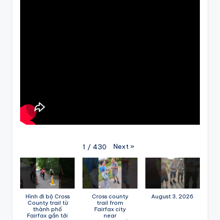
Next
»
1
/
430
Hình đi bộ Cross
Cross county
August 3, 2026
County trail từ
trail from
thành phố
Fairfax city
Fairfax gần tới
near