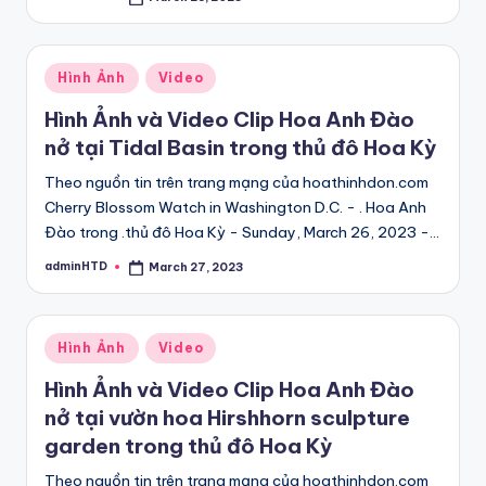
Posted
by
Posted
Hình Ảnh
Video
in
Hình Ảnh và Video Clip Hoa Anh Đào
nở tại Tidal Basin trong thủ đô Hoa Kỳ
Theo nguồn tin trên trang mạng của hoathinhdon.com
Cherry Blossom Watch in Washington D.C. - . Hoa Anh
Đào trong .thủ đô Hoa Kỳ - Sunday, March 26, 2023 -…
adminHTD
March 27, 2023
Posted
by
Posted
Hình Ảnh
Video
in
Hình Ảnh và Video Clip Hoa Anh Đào
nở tại vườn hoa Hirshhorn sculpture
garden trong thủ đô Hoa Kỳ
Theo nguồn tin trên trang mạng của hoathinhdon.com