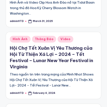
Hình Ảnh và Video Clip Hoa Anh Đào nở tại Tidal Basin
trong thủ đô Hoa Kỳ Cherry Blossom Watch in
Washington…
adminHTD
March 31, 2025
Posted
by
Posted
Hình Ảnh
Thông Báo
Video
in
Hội Chợ Tết Xuân Vị Yêu Thương của
Hội Từ Thiện Xá Lợi – 2024 – Tết
Festival – Lunar New Year Festival in
Virginia
Theo nguồn tin trên trang mạng của Minh Nhat Shows
Hội Chợ Tết Xuân Vị Yêu Thương của Hội Từ Thiện Xá
Lợi- 2024 - Tết Festival - Lunar New…
adminHTD
February 4, 2024
Posted
by