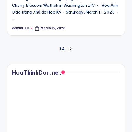
Cherry Blossom Wathch in Washington D.C. - . Hoa Anh
Đào trong .thủ đô Hoa Kỳ - Saturday, March 11, 2023 -
…
adminHTD
March 12, 2023
Posted
by
Posts
1
2
NEXT
PAGE
pagination
HoaThinhDon.net