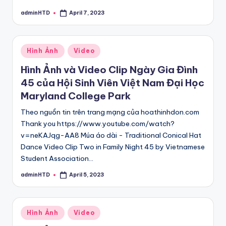
adminHTD
April 7, 2023
Posted
by
Posted
Hình Ảnh
Video
in
Hình Ảnh và Video Clip Ngày Gia Đình
45 của Hội Sinh Viên Việt Nam Đại Học
Maryland College Park
Theo nguồn tin trên trang mạng của hoathinhdon.com
Thank you https://www.youtube.com/watch?
v=neKAJqg-AA8 Múa áo dài - Traditional Conical Hat
Dance Video Clip Two in Family Night 45 by Vietnamese
Student Association…
adminHTD
April 5, 2023
Posted
by
Posted
Hình Ảnh
Video
in