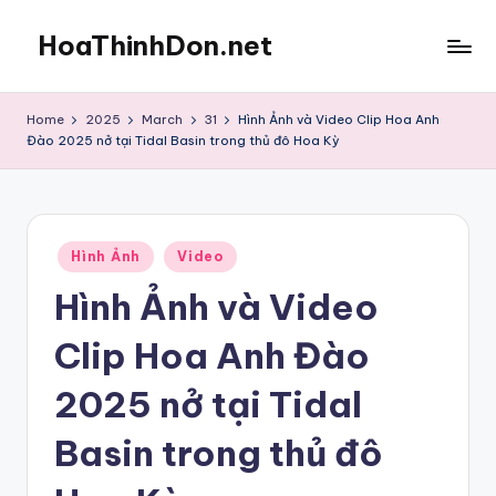
HoaThinhDon.net
Skip
to
Vietnamese
content
Events
Home
2025
March
31
Hình Ảnh và Video Clip Hoa Anh
in
Đào 2025 nở tại Tidal Basin trong thủ đô Hoa Kỳ
Washington
D.C.
Metropolitan
Posted
Hình Ảnh
Video
in
Hình Ảnh và Video
Clip Hoa Anh Đào
2025 nở tại Tidal
Basin trong thủ đô