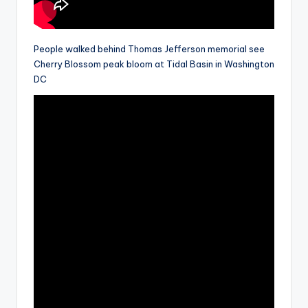
People walked behind Thomas Jefferson memorial see
Cherry Blossom peak bloom at Tidal Basin in Washington
DC