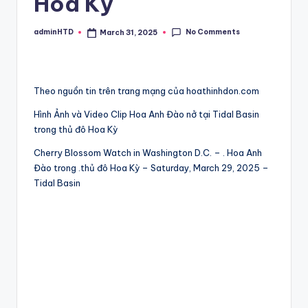
Hoa Kỳ
No Comments
adminHTD
March 31, 2025
Posted
by
Theo nguồn tin trên trang mạng của hoathinhdon.com
Hình Ảnh và Video Clip Hoa Anh Đào nở tại Tidal Basin
trong thủ đô Hoa Kỳ
Cherry Blossom Watch in Washington D.C. – . Hoa Anh
Đào trong .thủ đô Hoa Kỳ – Saturday, March 29, 2025 –
Tidal Basin