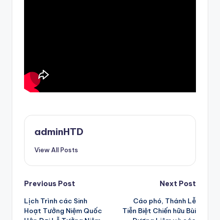
adminHTD
View All Posts
Post
Previous Post
Next Post
Lịch Trình các Sinh
Cáo phó, Thánh Lễ
navigation
Hoạt Tưởng Niệm Quốc
Tiễn Biệt Chiến hữu Bùi