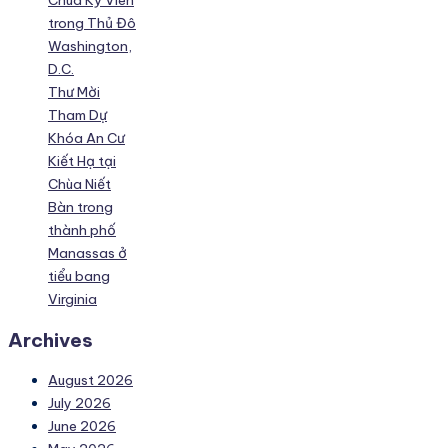
Chùa Kỳ Viên
trong Thủ Đô
Washington,
D.C.
Thư Mời
Tham Dự
Khóa An Cư
Kiết Hạ tại
Chùa Niết
Bàn trong
thành phố
Manassas ở
tiểu bang
Virginia
Archives
August 2026
July 2026
June 2026