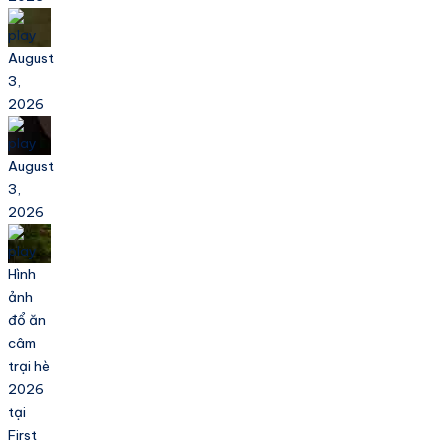
August
3,
2026
August
3,
2026
Hình
ảnh
đổ ăn
câm
trại hè
2026
tại
First