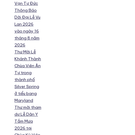
Vạn Tự Đức
Thông Báo
Dời Đại Lễ Vu
Lan 2026
vào ngày 16
tháng 8 năm
2026
Thư Mời Lễ
Khánh Thành
Chùa Viên Ân
Tự trong
thành phố
Silver Spring
ở tiểu bang
Maryland
Thư mời tham
dự Lễ Dân Y
Tắm Mưa
2026 tại