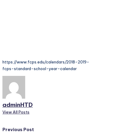
https://www.fcps.edu/calendars/2018-2019-
fcps-standard-school-year-calendar
adminHTD
View All Posts
Post
Previous Post