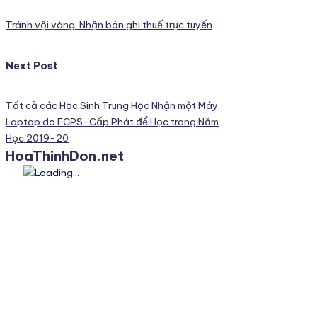
navigation
Tránh vội vàng: Nhận bản ghi thuế trực tuyến
Next Post
Tất cả các Học Sinh Trung Học Nhận một Máy
Laptop do FCPS-Cấp Phát để Học trong Năm
Học 2019-20
HoaThinhDon.net