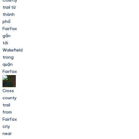
trail từ
thành
phố
Fairfax
gần
tới
Wakefield
trong
quận
Fairfax
Cross
county
trail
from
Fairfax
city
near