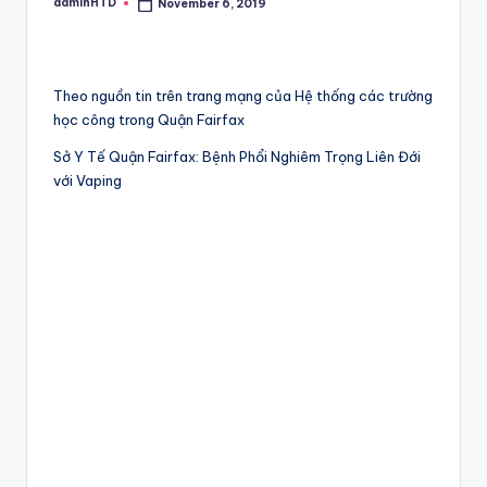
adminHTD
November 6, 2019
Posted
by
Theo nguồn tin trên trang mạng của Hệ thống các trường
học công trong Quận Fairfax
Sở Y Tế Quận Fairfax: Bệnh Phổi Nghiêm Trọng Liên Đới
với Vaping