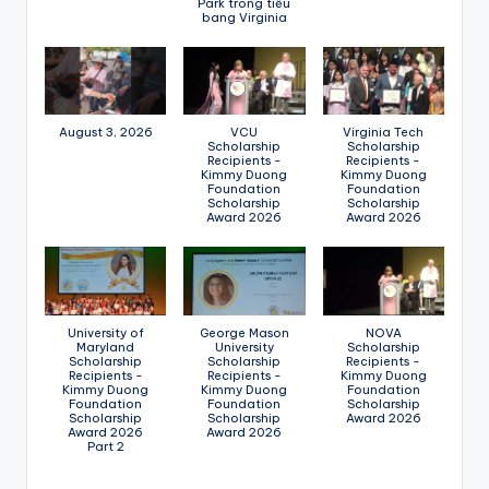
Park trong tiểu
bang Virginia
August 3, 2026
VCU
Virginia Tech
Scholarship
Scholarship
Recipients -
Recipients -
Kimmy Duong
Kimmy Duong
Foundation
Foundation
Scholarship
Scholarship
Award 2026
Award 2026
University of
George Mason
NOVA
Maryland
University
Scholarship
Scholarship
Scholarship
Recipients -
Recipients -
Recipients -
Kimmy Duong
Kimmy Duong
Kimmy Duong
Foundation
Foundation
Foundation
Scholarship
Scholarship
Scholarship
Award 2026
Award 2026
Award 2026
Part 2