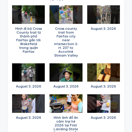
Hình đi bộ Cross
Cross county
August 3, 2026
County trail từ
trail from
thành phố
Fairfax city
Fairfax gần tới
near
Wakefield
intersection ò
trong quận
rt. 237 to
Fairfax
Accotink
Stream Valley
August 3, 2026
August 3, 2026
August 3, 2026
August 3, 2026
Hình ảnh đổ ăn
August 3, 2026
câm trại hè
2026 tại First
Landing State