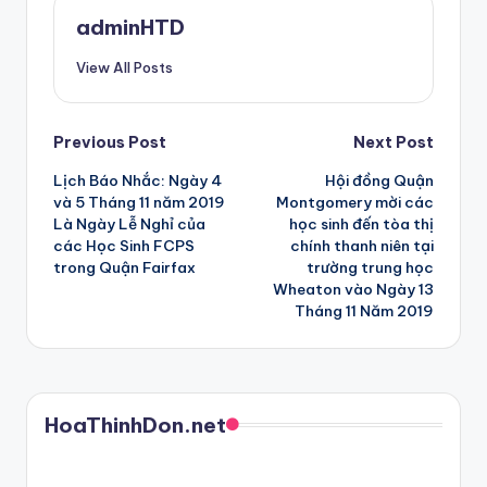
adminHTD
View All Posts
Post
Previous Post
Next Post
Lịch Báo Nhắc: Ngày 4
Hội đồng Quận
navigation
và 5 Tháng 11 năm 2019
Montgomery mời các
Là Ngày Lễ Nghỉ của
học sinh đến tòa thị
các Học Sinh FCPS
chính thanh niên tại
trong Quận Fairfax
trường trung học
Wheaton vào Ngày 13
Tháng 11 Năm 2019
HoaThinhDon.net