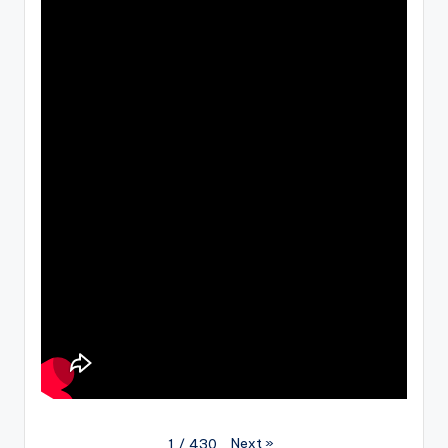
Next
»
1
/
430