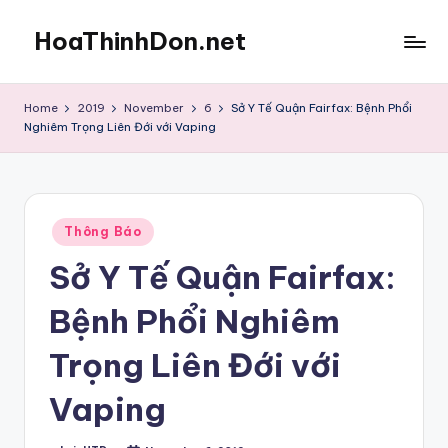
HoaThinhDon.net
Skip
to
Vietnamese
content
Events
Home
2019
November
6
Sở Y Tế Quận Fairfax: Bệnh Phổi
in
Nghiêm Trọng Liên Đới với Vaping
Washington
D.C.
Metropolitan
Posted
Thông Báo
in
Sở Y Tế Quận Fairfax:
Bệnh Phổi Nghiêm
Trọng Liên Đới với
Vaping