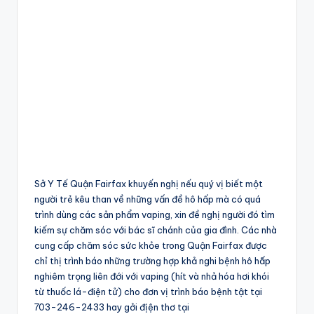
Sở Y Tế Quận Fairfax khuyến nghị nếu quý vị biết một
người trẻ kêu than về những vấn đề hô hấp mà có quá
trình dùng các sản phẩm vaping, xin đề nghị người đó tìm
kiếm sự chăm sóc với bác sĩ chánh của gia đình. Các nhà
cung cấp chăm sóc sức khỏe trong Quận Fairfax được
chỉ thị trình báo những trường hợp khả nghi bệnh hô hấ̃p
nghiêm trọng liên đới với vaping (hít và nhả hóa hơi khói
từ thuốc lá-điện tử) cho đơn vị trình báo bệnh tật tại
703-246-2433 hay gởi địện thơ tại