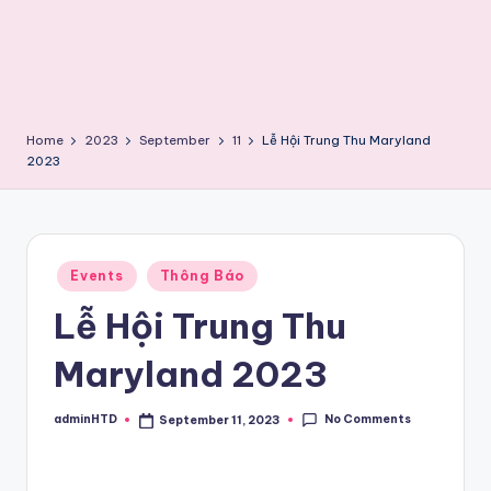
Home
2023
September
11
Lễ Hội Trung Thu Maryland
2023
Posted
Events
Thông Báo
in
Lễ Hội Trung Thu
Maryland 2023
No Comments
adminHTD
September 11, 2023
Posted
by