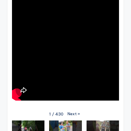
Next
»
1
/
430