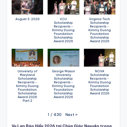
August 3, 2026
VCU
Virginia Tech
Scholarship
Scholarship
Recipients -
Recipients -
Kimmy Duong
Kimmy Duong
Foundation
Foundation
Scholarship
Scholarship
Award 2026
Award 2026
University of
George Mason
NOVA
Maryland
University
Scholarship
Scholarship
Scholarship
Recipients -
Recipients -
Recipients -
Kimmy Duong
Kimmy Duong
Kimmy Duong
Foundation
Foundation
Foundation
Scholarship
Scholarship
Scholarship
Award 2026
Award 2026
Award 2026
Part 2
Next
»
1
/
430
Vu Lan Báo Hiếu 2026 tại Chùa Giác Nguyên trong