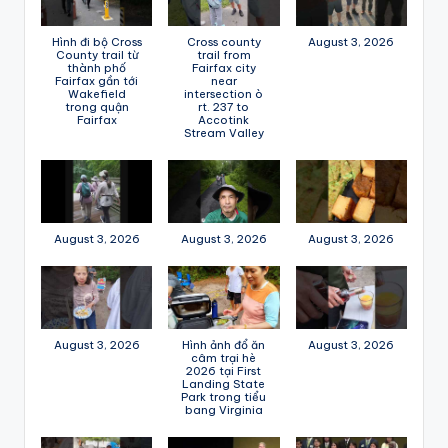
Hình đi bộ Cross
Cross county
August 3, 2026
County trail từ
trail from
thành phố
Fairfax city
Fairfax gần tới
near
Wakefield
intersection ò
trong quận
rt. 237 to
Fairfax
Accotink
Stream Valley
August 3, 2026
August 3, 2026
August 3, 2026
August 3, 2026
Hình ảnh đổ ăn
August 3, 2026
câm trại hè
2026 tại First
Landing State
Park trong tiểu
bang Virginia