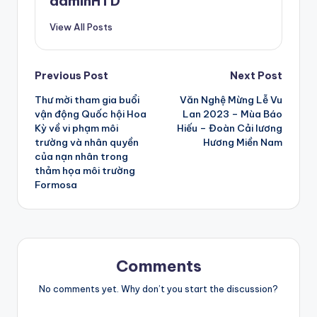
adminHTD
View All Posts
Post
Previous Post
Next Post
Thư mời tham gia buổi
Văn Nghệ Mừng Lễ Vu
navigation
vận động Quốc hội Hoa
Lan 2023 – Mùa Báo
Kỳ về vi phạm môi
Hiếu – Đoàn Cải lương
trường và nhân quyền
Hương Miền Nam
của nạn nhân trong
thảm họa môi trường
Formosa
Comments
No comments yet. Why don’t you start the discussion?