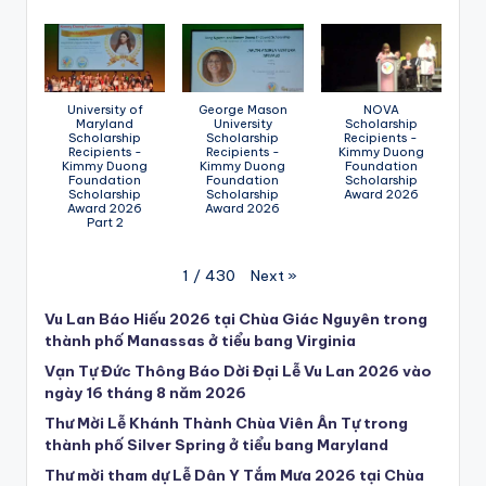
University of
George Mason
NOVA
Maryland
University
Scholarship
Scholarship
Scholarship
Recipients -
Recipients -
Recipients -
Kimmy Duong
Kimmy Duong
Kimmy Duong
Foundation
Foundation
Foundation
Scholarship
Scholarship
Scholarship
Award 2026
Award 2026
Award 2026
Part 2
Next
»
1
/
430
Vu Lan Báo Hiếu 2026 tại Chùa Giác Nguyên trong
thành phố Manassas ở tiểu bang Virginia
Vạn Tự Đức Thông Báo Dời Đại Lễ Vu Lan 2026 vào
ngày 16 tháng 8 năm 2026
Thư Mời Lễ Khánh Thành Chùa Viên Ân Tự trong
thành phố Silver Spring ở tiểu bang Maryland
Thư mời tham dự Lễ Dân Y Tắm Mưa 2026 tại Chùa