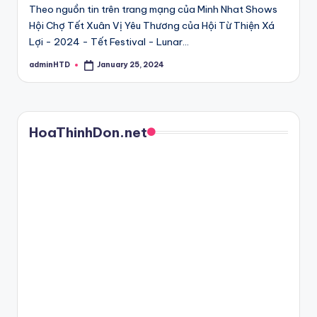
Theo nguồn tin trên trang mạng của Minh Nhat Shows
Hội Chợ Tết Xuân Vị Yêu Thương của Hội Từ Thiện Xá
Lợi - 2024 - Tết Festival - Lunar…
adminHTD
January 25, 2024
Posted
by
HoaThinhDon.net