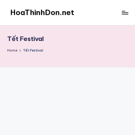
HoaThinhDon.net
Skip
to
Vietnamese
content
Events
in
Tết Festival
Washington
D.C.
Home
Tết Festival
Metropolitan