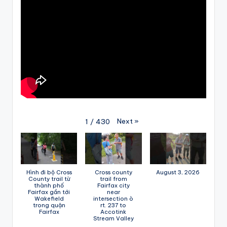
Next
»
1
/
430
Hình đi bộ Cross
Cross county
August 3, 2026
County trail từ
trail from
thành phố
Fairfax city
Fairfax gần tới
near
Wakefield
intersection ò
trong quận
rt. 237 to
Fairfax
Accotink
Stream Valley