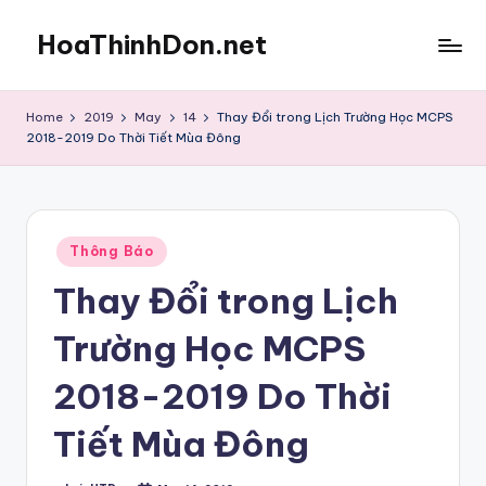
HoaThinhDon.net
Skip
to
Vietnamese
content
Events
Home
2019
May
14
Thay Đổi trong Lịch Trường Học MCPS
in
2018-2019 Do Thời Tiết Mùa Đông
Washington
D.C.
Metropolitan
Posted
Thông Báo
in
Thay Đổi trong Lịch
Trường Học MCPS
2018-2019 Do Thời
Tiết Mùa Đông