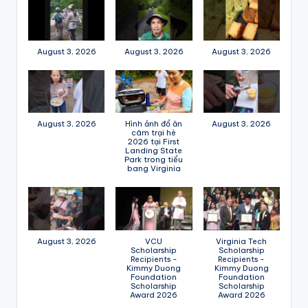
August 3, 2026
August 3, 2026
August 3, 2026
August 3, 2026
Hình ảnh đổ ăn
August 3, 2026
câm trại hè
2026 tại First
Landing State
Park trong tiểu
bang Virginia
August 3, 2026
VCU
Virginia Tech
Scholarship
Scholarship
Recipients -
Recipients -
Kimmy Duong
Kimmy Duong
Foundation
Foundation
Scholarship
Scholarship
Award 2026
Award 2026