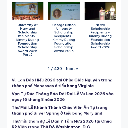
University of
George Mason
NOVA
Maryland
University
Scholarship
Scholarship
Scholarship
Recipients -
Recipients -
Recipients -
Kimmy Duong
Kimmy Duong
Kimmy Duong
Foundation
Foundation
Foundation
Scholarship
Scholarship
Scholarship
Award 2026
Award 2026
Award 2026
Part 2
Next
»
1
/
430
Vu Lan Báo Hiếu 2026 tại Chùa Giác Nguyên trong
thành phố Manassas ở tiểu bang Virginia
Vạn Tự Đức Thông Báo Dời Đại Lễ Vu Lan 2026 vào
ngày 16 tháng 8 năm 2026
Thư Mời Lễ Khánh Thành Chùa Viên Ân Tự trong
thành phố Silver Spring ở tiểu bang Maryland
Thư mời tham dự Lễ Dân Y Tắm Mưa 2026 tại Chùa
Kỳ Viên trong Thủ Đô Washington, D.C.