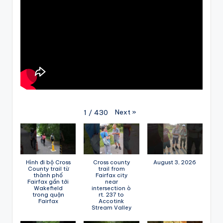
Next
»
1
/
430
Hình đi bộ Cross
Cross county
August 3, 2026
County trail từ
trail from
thành phố
Fairfax city
Fairfax gần tới
near
Wakefield
intersection ò
trong quận
rt. 237 to
Fairfax
Accotink
Stream Valley