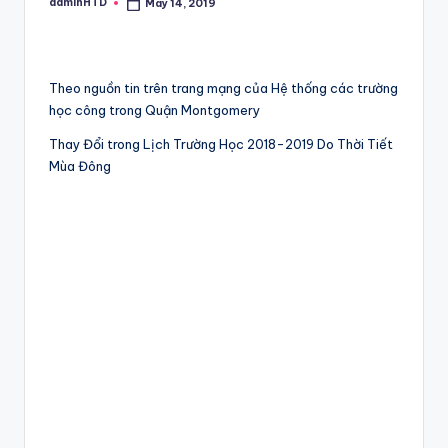
adminHTD
May 14, 2019
Posted
by
Theo nguồn tin trên trang mạng của Hệ thống các trường
học công trong Quận Montgomery
Thay Đổi trong Lịch Trường Học 2018-2019 Do Thời Tiết
Mùa Đông