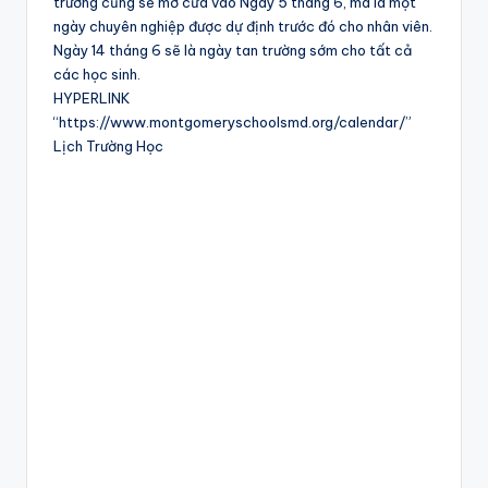
trường cũng sẽ mở cửa vào Ngày 5 tháng 6, mà là một
ngày chuyên nghiệp được dự định trước đó cho nhân viên.
Ngày 14 tháng 6 sẽ là ngày tan trường sớm cho tất cả
các học sinh.
HYPERLINK
“https://www.montgomeryschoolsmd.org/calendar/”
Lịch Trường Học