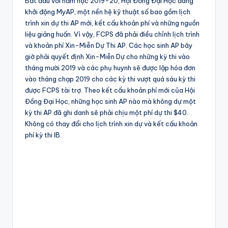
Bắt đầu với năm học 2019-20, Hội Đồng Đại Học đang
khởi động MyAP, một nền hệ kỹ thuật số bao gồm lịch
trình xin dự thi AP mới, kết cấu khoản phí và những nguồn
liệu giảng huấn. Vì vậy, FCPS đã phải điều chỉnh lịch trình
và khoản phí Xin-Miễn Dự Thi AP. Các học sinh AP bây
giờ phải quyết định Xin-Miễn Dự cho những kỳ thi vào
tháng mười 2019 và các phụ huynh sẽ được lập hóa đơn
vào tháng chạp 2019 cho các kỳ thi vượt quá sáu kỳ thi
được FCPS tài trợ. Theo kết cấu khoản phí mới của Hội
Đồng Đại Học, những học sinh AP nào mà không dự một
kỳ thi AP đã ghi danh sẽ phải chịu một phí dự thi $40.
Không có thay đổi cho lịch trình xin dự và kết cấu khoản
phí kỳ thi IB.