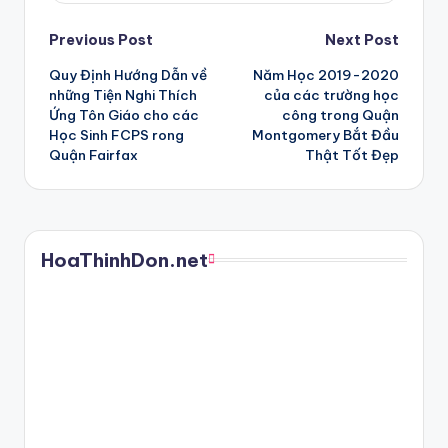
Post
Previous Post
Next Post
Quy Định Hướng Dẫn về
Năm Học 2019-2020
navigation
những Tiện Nghi Thích
của các trường học
Ứng Tôn Giáo cho các
công trong Quận
Học Sinh FCPS rong
Montgomery Bắt Đầu
Quận Fairfax
Thật Tốt Đẹp
HoaThinhDon.net