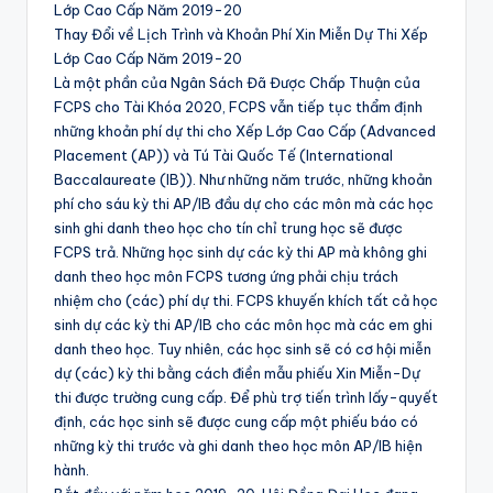
Lớp Cao Cấp Năm 2019-20
Thay Đổi về Lịch Trình và Khoản Phí Xin Miễn Dự Thi Xếp
Lớp Cao Cấp Năm 2019-20
Là một phần của Ngân Sách Đã Được Chấp Thuận của
FCPS cho Tài Khóa 2020, FCPS vẫn tiếp tục thẩm định
những khoản phí dự thi cho Xếp Lớp Cao Cấp (Advanced
Placement (AP)) và Tú Tài Quốc Tế (International
Baccalaureate (IB)). Như những năm trước, những khoản
phí cho sáu kỳ thi AP/IB đầu dự cho các môn mà các học
sinh ghi danh theo học cho tín chỉ trung học sẽ được
FCPS trả. Những học sinh dự các kỳ thi AP mà không ghi
danh theo học môn FCPS tương ứng phải chịu trách
nhiệm cho (các) phí dự thi. FCPS khuyến khích tất cả học
sinh dự các kỳ thi AP/IB cho các môn học mà các em ghi
danh theo học. Tuy nhiên, các học sinh sẽ có cơ hội miễn
dự (các) kỳ thi bằng cách điền mẫu phiếu Xin Miễn-Dự
thi được trường cung cấp. Để phù trợ tiến trình lấy-quyết
định, các học sinh sẽ được cung cấp một phiếu báo có
những kỳ thi trước và ghi danh theo học môn AP/IB hiện
hành.