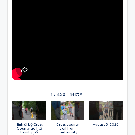
Next
»
1
/
430
Hình đi bộ Cross
Cross county
August 3, 2026
County trail từ
trail from
thành phố
Fairfax city