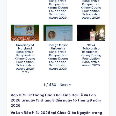
Scholarship
Scholarship
Recipients -
Recipients -
Kimmy Duong
Kimmy Duong
Foundation
Foundation
Scholarship
Scholarship
Award 2026
Award 2026
University of
George Mason
NOVA
Maryland
University
Scholarship
Scholarship
Scholarship
Recipients -
Recipients -
Recipients -
Kimmy Duong
Kimmy Duong
Kimmy Duong
Foundation
Foundation
Foundation
Scholarship
Scholarship
Scholarship
Award 2026
Award 2026
Award 2026
Part 2
Next
»
1
/
430
Vạn Đức Tự Thông Báo Khai Kinh Đại Lễ Vu Lan
2026 từ ngày 13 tháng 8 đến ngày 16 tháng 9 năm
2026
Vu Lan Báo Hiếu 2026 tại Chùa Giác Nguyên trong