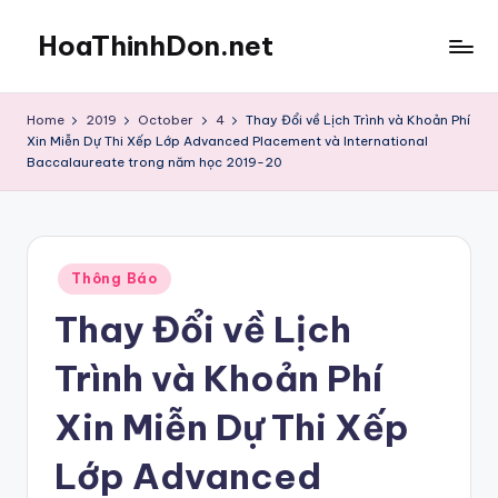
HoaThinhDon.net
Skip
to
Vietnamese
content
Events
Home
2019
October
4
Thay Đổi về Lịch Trình và Khoản Phí
in
Xin Miễn Dự Thi Xếp Lớp Advanced Placement và International
Washington
Baccalaureate trong năm học 2019-20
D.C.
Metropolitan
Posted
Thông Báo
in
Thay Đổi về Lịch
Trình và Khoản Phí
Xin Miễn Dự Thi Xếp
Lớp Advanced