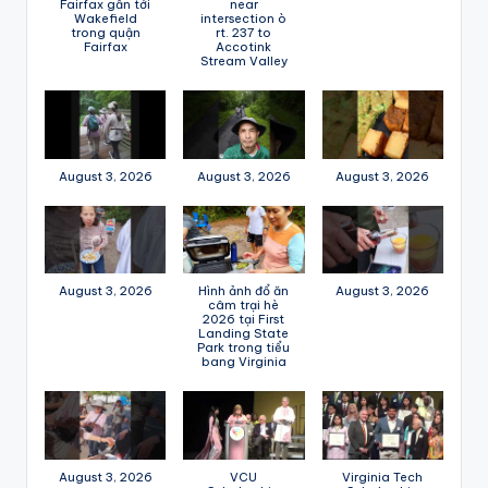
Fairfax gần tới
near
Wakefield
intersection ò
trong quận
rt. 237 to
Fairfax
Accotink
Stream Valley
August 3, 2026
August 3, 2026
August 3, 2026
August 3, 2026
Hình ảnh đổ ăn
August 3, 2026
câm trại hè
2026 tại First
Landing State
Park trong tiểu
bang Virginia
August 3, 2026
VCU
Virginia Tech