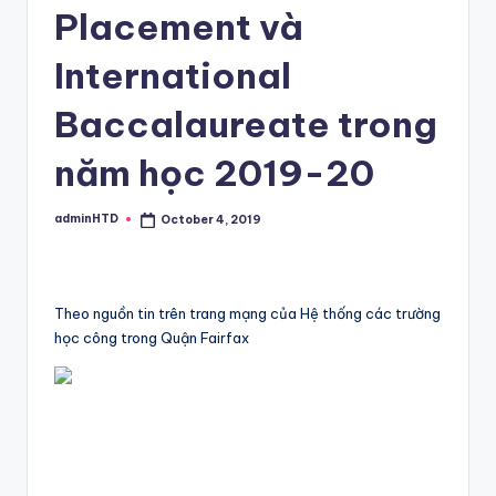
Placement và
International
Baccalaureate trong
năm học 2019-20
adminHTD
October 4, 2019
Posted
by
Theo nguồn tin trên trang mạng của Hệ thống các trường
học công trong Quận Fairfax