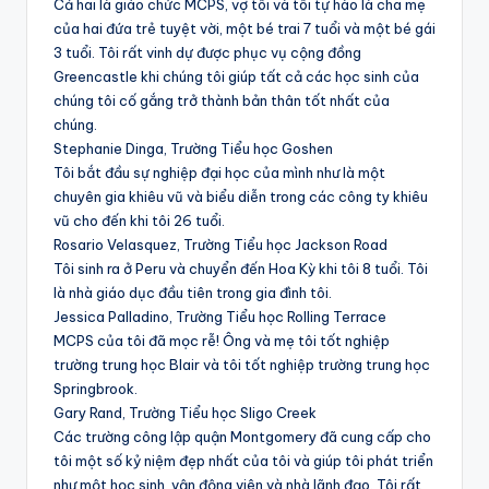
Cả hai là giáo chức MCPS, vợ tôi và tôi tự hào là cha mẹ
của hai đứa trẻ tuyệt vời, một bé trai 7 tuổi và một bé gái
3 tuổi. Tôi rất vinh dự được phục vụ cộng đồng
Greencastle khi chúng tôi giúp tất cả các học sinh của
chúng tôi cố gắng trở thành bản thân tốt nhất của
chúng.
Stephanie Dinga, Trường Tiểu học Goshen
Tôi bắt đầu sự nghiệp đại học của mình như là một
chuyên gia khiêu vũ và biểu diễn trong các công ty khiêu
vũ cho đến khi tôi 26 tuổi.
Rosario Velasquez, Trường Tiểu học Jackson Road
Tôi sinh ra ở Peru và chuyển đến Hoa Kỳ khi tôi 8 tuổi. Tôi
là nhà giáo dục đầu tiên trong gia đình tôi.
Jessica Palladino, Trường Tiểu học Rolling Terrace
MCPS của tôi đã mọc rễ! Ông và mẹ tôi tốt nghiệp
trường trung học Blair và tôi tốt nghiệp trường trung học
Springbrook.
Gary Rand, Trường Tiểu học Sligo Creek
Các trường công lập quận Montgomery đã cung cấp cho
tôi một số kỷ niệm đẹp nhất của tôi và giúp tôi phát triển
như một học sinh, vận động viên và nhà lãnh đạo. Tôi rất