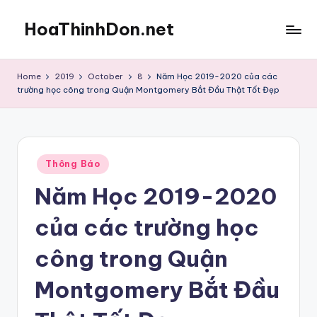
HoaThinhDon.net
Skip
to
Vietnamese
content
Events
Home
2019
October
8
Năm Học 2019-2020 của các
in
trường học công trong Quận Montgomery Bắt Đầu Thật Tốt Đẹp
Washington
D.C.
Metropolitan
Posted
Thông Báo
in
Năm Học 2019-2020
của các trường học
công trong Quận
Montgomery Bắt Đầu