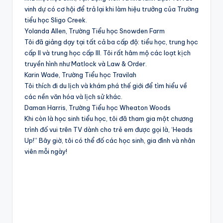
vinh dự có cơ hội để trả lại khi làm hiệu trưởng của Trường
tiểu học Sligo Creek.
Yolanda Allen, Trường Tiểu học Snowden Farm
Tôi đã giảng dạy tại tất cả ba cấp độ: tiểu học, trung học
cấp II và trung học cấp III. Tôi rất hâm mộ các loạt kịch
truyền hình như Matlock và Law & Order.
Karin Wade, Trường Tiểu học Travilah
Tôi thích đi du lịch và khám phá thế giới để tìm hiểu về
các nền văn hóa và lịch sử khác.
Daman Harris, Trường Tiểu học Wheaton Woods
Khi còn là học sinh tiểu học, tôi đã tham gia một chương
trình đố vui trên TV dành cho trẻ em được gọi là, ‘Heads
Up!” Bây giờ, tôi có thể đố các học sinh, gia đình và nhân
viên mỗi ngày!