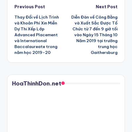
Post
Previous Post
Next Post
Thay Đổi về Lịch Trình
Diễn Đàn về Công Bằng
navigation
và Khoản Phí Xin Miễn
và Xuất Sắc Được Tổ
Dự Thi Xếp Lớp
Chức từ 7 đến 9 giờ tối
Advanced Placement
vào Ngày 15 Tháng 10
và International
Năm 2019 tại trường
Baccalaureate trong
trung học
năm học 2019-20
Gaithersburg
HoaThinhDon.net