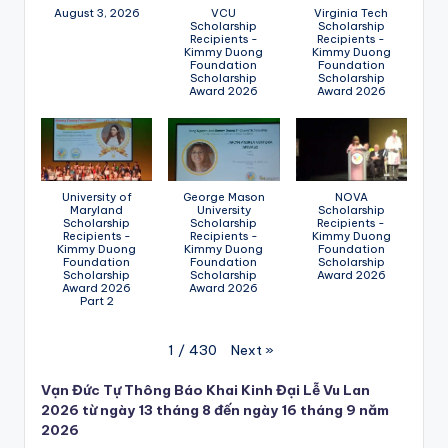
August 3, 2026
VCU
Virginia Tech
Scholarship
Scholarship
Recipients -
Recipients -
Kimmy Duong
Kimmy Duong
Foundation
Foundation
Scholarship
Scholarship
Award 2026
Award 2026
University of
George Mason
NOVA
Maryland
University
Scholarship
Scholarship
Scholarship
Recipients -
Recipients -
Recipients -
Kimmy Duong
Kimmy Duong
Kimmy Duong
Foundation
Foundation
Foundation
Scholarship
Scholarship
Scholarship
Award 2026
Award 2026
Award 2026
Part 2
Next
»
1
/
430
Vạn Đức Tự Thông Báo Khai Kinh Đại Lễ Vu Lan
2026 từ ngày 13 tháng 8 đến ngày 16 tháng 9 năm
2026