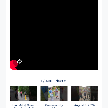
Next
»
1
/
430
Hình đi bộ Cross
Cross county
August 3, 2026