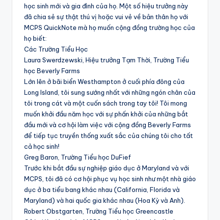
học sinh mới và gia đình của họ. Một số hiệu trưởng này
đã chia sẻ sự thật thú vị hoặc vui vẻ về bản thân họ với
MCPS QuickNote mà họ muốn cộng đồng trường học của
họ biết:
Các Trường Tiểu Học
Laura Swerdzewski, Hiệu trưởng Tạm Thời, Trường Tiểu
học Beverly Farms
Lớn lên ở bãi biển Westhampton ở cuối phía đông của
Long Island, tôi sung sướng nhất với những ngón chân của
tôi trong cát và một cuốn sách trong tay tôi! Tôi mong
muốn khởi đầu năm học với sự phấn khởi của những bắt
đầu mới và cơ hội làm việc với cộng đồng Beverly Farms
để tiếp tục truyền thống xuất sắc của chúng tôi cho tất
cả học sinh!
Greg Baron, Trường Tiểu học DuFief
Trước khi bắt đầu sự nghiệp giáo dục ở Maryland và với
MCPS, tôi đã có cơ hội phục vụ học sinh như một nhà giáo
dục ở ba tiểu bang khác nhau (California, Florida và
Maryland) và hai quốc gia khác nhau (Hoa Kỳ và Anh).
Robert Obstgarten, Trường Tiểu học Greencastle