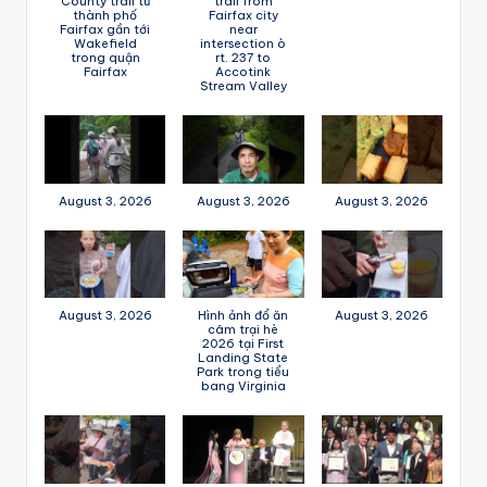
County trail từ
trail from
thành phố
Fairfax city
Fairfax gần tới
near
Wakefield
intersection ò
trong quận
rt. 237 to
Fairfax
Accotink
Stream Valley
August 3, 2026
August 3, 2026
August 3, 2026
August 3, 2026
Hình ảnh đổ ăn
August 3, 2026
câm trại hè
2026 tại First
Landing State
Park trong tiểu
bang Virginia