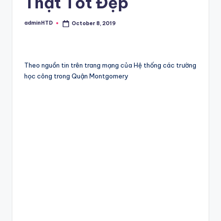
Thật Tốt Đẹp
adminHTD
October 8, 2019
Posted
by
Theo nguồn tin trên trang mạng của Hệ thống các trường
học công trong Quận Montgomery