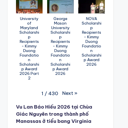
University
George
NOVA
of
Mason
Scholarshi
Maryland
University
p
Scholarshi
Scholarshi
Recipients
p
p
- Kimmy
Recipients
Recipients
Duong
- Kimmy
- Kimmy
Foundatio
Duong
Duong
n
Foundatio
Foundatio
Scholarshi
n
n
p Award
Scholarshi
Scholarshi
2026
p Award
p Award
2026 Part
2026
2
Next
»
1
/
430
Vu Lan Báo Hiếu 2026 tại Chùa
Giác Nguyên trong thành phố
Manassas ở tiểu bang Virginia