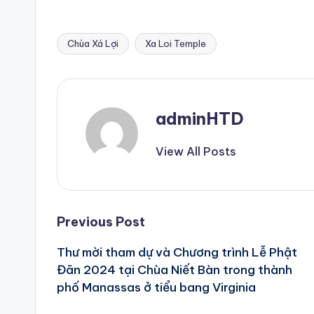
Chùa Xá Lợi
Xa Loi Temple
Tags:
adminHTD
View All Posts
Post
Previous Post
Thư mời tham dự và Chương trình Lễ Phật
navigation
Đãn 2024 tại Chùa Niết Bàn trong thành
phố Manassas ở tiểu bang Virginia