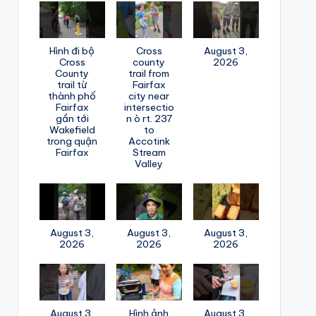
Hình đi bộ
Cross
August 3,
Cross
county
2026
County
trail from
trail từ
Fairfax
thành phố
city near
Fairfax
intersectio
gần tới
n ò rt. 237
Wakefield
to
trong quận
Accotink
Fairfax
Stream
Valley
August 3,
August 3,
August 3,
2026
2026
2026
August 3,
Hình ảnh
August 3,