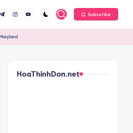
com
r.com
.me
instagram.com
youtube.com
Subscribe
 Maryland
HoaThinhDon.net