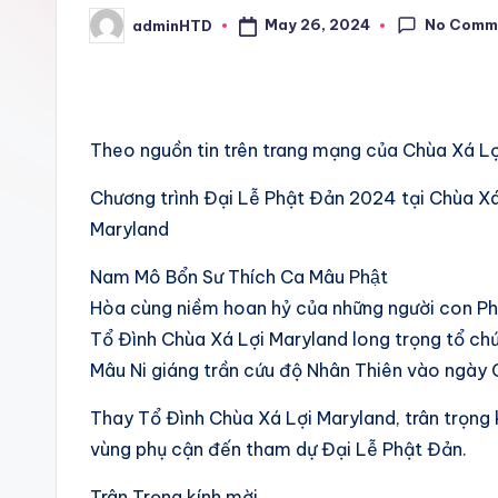
No Comm
May 26, 2024
adminHTD
Posted
by
Theo nguồn tin trên trang mạng của Chùa Xá Lợ
Chương trình Đại Lễ Phật Đản 2024 tại Chùa Xá 
Maryland
Nam Mô Bổn Sư Thích Ca Mâu Phật
Hòa cùng niềm hoan hỷ của những người con Phật
Tổ Đình Chùa Xá Lợi Maryland long trọng tổ 
Mâu Ni giáng trần cứu độ Nhân Thiên vào ngày 
Thay Tổ Đình Chùa Xá Lợi Maryland, trân trọ
vùng phụ cận đến tham dự Đại Lễ Phật Đản.
Trân Trọng kính mời .