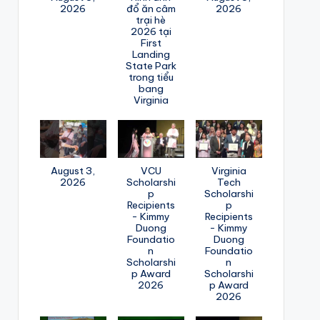
2026
đổ ăn câm
2026
trại hè
2026 tại
First
Landing
State Park
trong tiểu
bang
Virginia
August 3,
VCU
Virginia
2026
Scholarshi
Tech
p
Scholarshi
Recipients
p
- Kimmy
Recipients
Duong
- Kimmy
Foundatio
Duong
n
Foundatio
Scholarshi
n
p Award
Scholarshi
2026
p Award
2026