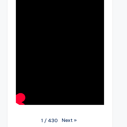
Next
»
1
/
430