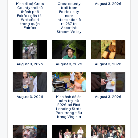
Hình đi bộ Cross
Cross county
August 3, 2026
County trail từ
trail from
thành phố
Fairfax city
Fairfax gần tới
near
Wakefield
intersection ò
trong quận
rt. 237 to
Fairfax
Accotink
Stream Valley
August 3, 2026
August 3, 2026
August 3, 2026
August 3, 2026
Hình ảnh đổ ăn
August 3, 2026
câm trại hè
2026 tại First
Landing State
Park trong tiểu
bang Virginia