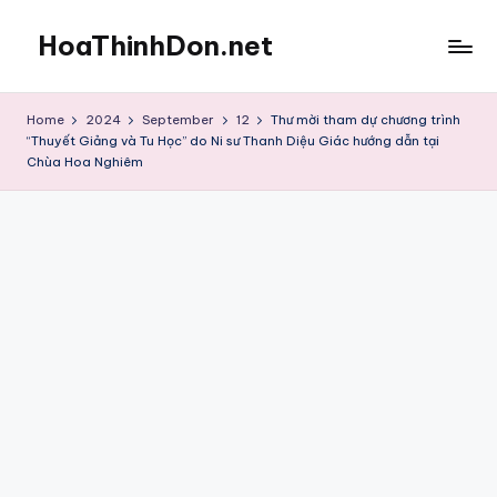
HoaThinhDon.net
Skip
to
Vietnamese
content
Events
Home
2024
September
12
Thư mời tham dự chương trình
in
“Thuyết Giảng và Tu Học” do Ni sư Thanh Diệu Giác hướng dẫn tại
Washington
Chùa Hoa Nghiêm
D.C.
Metropolitan