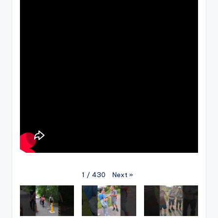
Next
»
1
/
430