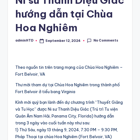
hướng dẫn tại Chùa
Hoa Nghiêm
No Comments
adminHTD
September 12, 2024
Posted
by
Theo nguồn tin trên trang mạng của Chùa Hoa Nghiêm –
Fort Belvoir, VA
Thư mời tham dự tại Chùa Hoa Nghiêm trong thành phố
Fort Belvoir ở tiểu bang Virginia
Kính mời quý bạn lành đến dự chương trình “Thuyết Giảng
và Tu Học” được Ni sư Thanh Diệu Giác (Trú trì Tu viện
Quán Âm Nam Hải, Panama City, Florida) hướng dẫn
trong 3 ngày vào cuối tuần này như sau:
1) Thứ Sáu, ngày 13 tháng 9, 2024, 7:30 PM – 9:30 PM,
Pháp Thoại tại chùa Hoa Nghiêm (Fort Belvoir, VA)