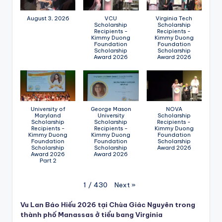
August 3, 2026
VCU
Virginia Tech
Scholarship
Scholarship
Recipients -
Recipients -
Kimmy Duong
Kimmy Duong
Foundation
Foundation
Scholarship
Scholarship
Award 2026
Award 2026
University of
George Mason
NOVA
Maryland
University
Scholarship
Scholarship
Scholarship
Recipients -
Recipients -
Recipients -
Kimmy Duong
Kimmy Duong
Kimmy Duong
Foundation
Foundation
Foundation
Scholarship
Scholarship
Scholarship
Award 2026
Award 2026
Award 2026
Part 2
Next
»
1
/
430
Vu Lan Báo Hiếu 2026 tại Chùa Giác Nguyên trong
thành phố Manassas ở tiểu bang Virginia