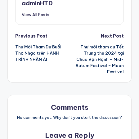
adminHTD
View All Posts
Post
Previous Post
Next Post
Thư Mời Tham Dự Buổi
Thư mời tham dự Tết
navigation
Thơ Nhạc trên HÀNH
Trung thu 2024 tại
TRÌNH NHÂN ÁI
Chùa Vạn Hạnh – Mid-
Autum Festival – Moon
Festival
Comments
No comments yet. Why don’t you start the discussion?
Leave a Reply