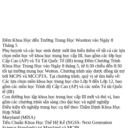
Đêm Khoa Học đến Trường Trung Học Wootton vào Ngày 8
Tháng 5
Phụ huynh và các học sinh được mời tìm hiểu thêm về tất cả các lựa
chọn môn học về khoa học trung học cấp III, bao gồm các lớp học
Cấp Cao (AP) và Tú Tài Quốc Tế (IB) trong Đêm Chương Trình
Khoa Học Trung Học vào Ngày 8 tháng 5, từ 6:30 chiều đến 8:30
tối tại trường trung học Wotton. Chương trình này được đồng tài trợ
bởi MCPS và MCCPTA. Tại chương trình, quý vị sẽ tìm hiểu về:
Các lựa chọn môn khoa học trung học cho Lớp 9 đến Lớp 12, bao
gồm các môn học Trình độ Cấp Cao (AP) và các môn Tú tài Quốc
tế (IB)
Con đường học tập khoa học trung học cấp III mới và thú vị, bao
gồm các chương trình sẵn sàng cho đại học và nghề nghiệp
Điều kiện tốt nghiệp trung học cụ thể theo Thẩm Định Khoa Học
Hợp Nhất
Maryland (MISA)
Tiêu Chuẩn Khoa Học Thế Hệ Kế (NGSS- Next Generation
Science Standards) tại Maryland và MCPS