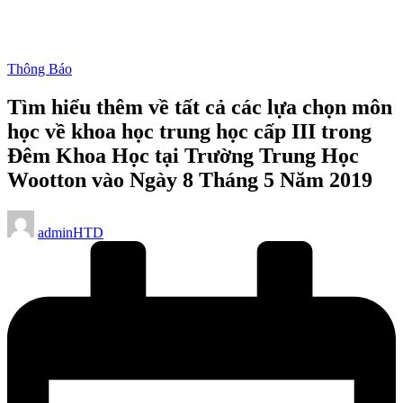
Posted
Thông Báo
in
Tìm hiểu thêm về tất cả các lựa chọn môn
học về khoa học trung học cấp III trong
Đêm Khoa Học tại Trường Trung Học
Wootton vào Ngày 8 Tháng 5 Năm 2019
Posted
adminHTD
by