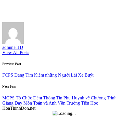
adminHTD
View All Posts
Post
Previous Post
navigation
FCPS Đang Tìm Kiếm những Người Lái Xe Buýt
Next Post
MCPS Tổ Chức Đêm Thông Tin Phụ Huynh về Chương Trình
Giảng Dạy Môn Toán và Anh Văn Trường Tiểu Học
HoaThinhDon.net