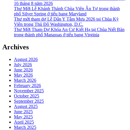
16 tháng 8 năm 2026
Thư Mời Lễ Khánh Thành Chùa Viên Ân Tự trong thành
phố Silver Spring ở tiểu bang Maryland
Thư mời tham dự Lễ Dân Y Tắm Mưa 2026 tại Chùa Kỳ
Viên trong Thủ Đô Washington, D.C.
Thư Mời Tham Dự Khóa An Cư Kiết Hạ tại Chùa Niết Bàn
trong thành phố Manassas ở tiểu bang Virginia
Archives
August 2026
July 2026
June 2026
May 2026
March 2026
February 2026
November 2025
October 2025
September 2025
August 2025
June 2025
May 2025
April 2025
March 2025