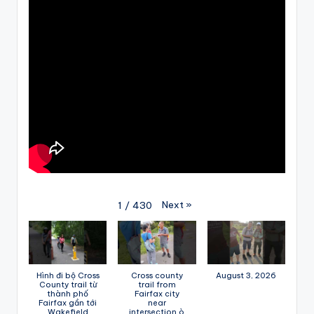
Next
»
1
/
430
Hình đi bộ Cross
Cross county
August 3, 2026
County trail từ
trail from
thành phố
Fairfax city
Fairfax gần tới
near
Wakefield
intersection ò