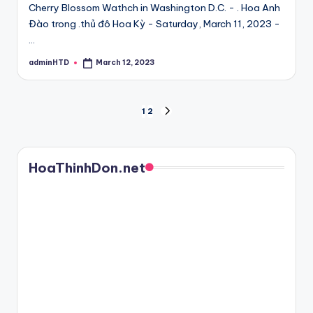
Cherry Blossom Wathch in Washington D.C. - . Hoa Anh
Đào trong .thủ đô Hoa Kỳ - Saturday, March 11, 2023 -
…
adminHTD
March 12, 2023
Posted
by
Posts
1
2
NEXT
PAGE
pagination
HoaThinhDon.net