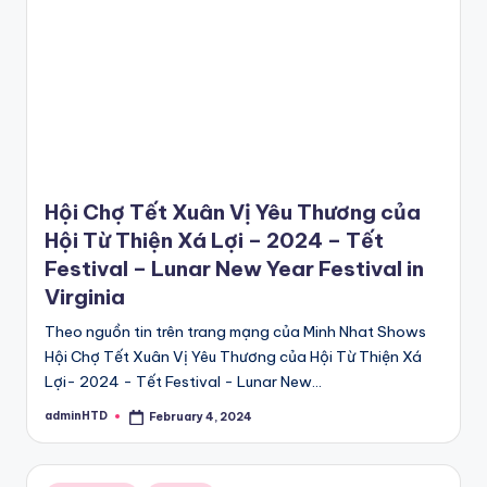
Hội Chợ Tết Xuân Vị Yêu Thương của
Hội Từ Thiện Xá Lợi – 2024 – Tết
Festival – Lunar New Year Festival in
Virginia
Theo nguồn tin trên trang mạng của Minh Nhat Shows
Hội Chợ Tết Xuân Vị Yêu Thương của Hội Từ Thiện Xá
Lợi- 2024 - Tết Festival - Lunar New…
adminHTD
February 4, 2024
Posted
by