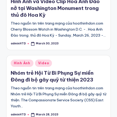
Hình Ảnh và Video Clip Hoa Anh Đào
nở tại Washington Monument trong
thủ đô Hoa Kỳ
Theo nguồn tin trên trang mạng của hoathinhdon.com
Cherry Blossom Watch in Washington D.C. - . Hoa Anh
Đào trong .thủ đô Hoa Kỳ - Sunday, March 26, 2023 -…
adminHTD
March 30, 2023
Posted
by
Posted
Hình Ảnh
Video
in
Nhóm trẻ Hội Từ Bi Phụng Sự miền
Đông đi bộ gây quỹ từ thiện 2023
Theo nguồn tin trên trang mạng của hoathinhdon.com
Nhóm trẻ Hội Từ Bi Phụng Sự miền Đông đi bộ gây quỹ từ
thiện. The Compassionate Service Society (CSS) East
Youth…
adminHTD
March 28, 2023
Posted