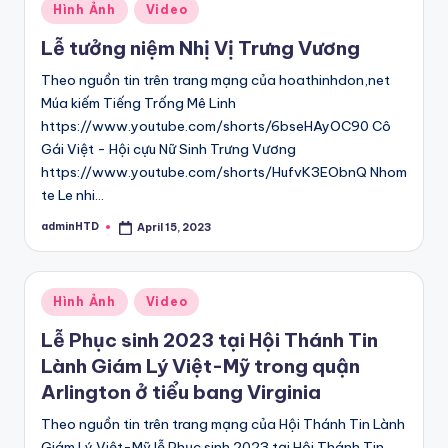
Posted
Hình Ảnh
Video
in
Lễ tưởng niệm Nhị Vị Trưng Vương
Theo nguồn tin trên trang mạng của hoathinhdon,net
Múa kiếm Tiếng Trống Mê Linh
https://www.youtube.com/shorts/6bseHAyOC90 Cô
Gái Việt - Hội cựu Nữ Sinh Trưng Vương
https://www.youtube.com/shorts/HufvK3EObnQ Nhom
te Le nhi…
adminHTD
April 15, 2023
Posted
by
Posted
Hình Ảnh
Video
in
Lễ Phục sinh 2023 tại Hội Thánh Tin
Lành Giám Lý Việt-Mỹ trong quận
Arlington ở tiểu bang Virginia
Theo nguồn tin trên trang mạng của Hội Thánh Tin Lành
Giám Lý Việt-Mỹ lễ Phục sinh 2023 tại Hội Thánh Tin