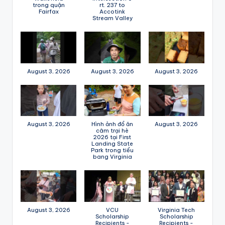
trong quận
rt. 237 to
Fairfax
Accotink
Stream Valley
August 3, 2026
August 3, 2026
August 3, 2026
August 3, 2026
Hình ảnh đổ ăn
August 3, 2026
câm trại hè
2026 tại First
Landing State
Park trong tiểu
bang Virginia
August 3, 2026
VCU
Virginia Tech
Scholarship
Scholarship
Recipients -
Recipients -