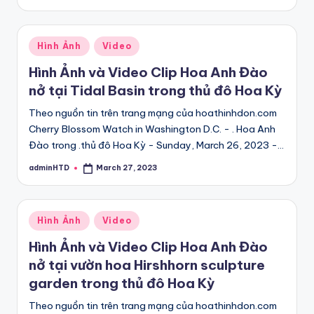
by
Posted
Hình Ảnh
Video
in
Hình Ảnh và Video Clip Hoa Anh Đào
nở tại Tidal Basin trong thủ đô Hoa Kỳ
Theo nguồn tin trên trang mạng của hoathinhdon.com
Cherry Blossom Watch in Washington D.C. - . Hoa Anh
Đào trong .thủ đô Hoa Kỳ - Sunday, March 26, 2023 -…
adminHTD
March 27, 2023
Posted
by
Posted
Hình Ảnh
Video
in
Hình Ảnh và Video Clip Hoa Anh Đào
nở tại vườn hoa Hirshhorn sculpture
garden trong thủ đô Hoa Kỳ
Theo nguồn tin trên trang mạng của hoathinhdon.com