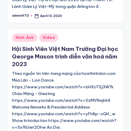
Lành Giám Lý Việt-Mỹ trong quận Arlington ở…
adminHTD
April 13, 2023
Posted
by
Posted
Hình Ảnh
Video
in
Hội Sinh Viên Việt Nam Trường Đại học
George Mason trình diễn văn hoá năm
2023
Theo nguồn tin trên trang mạng của hoathinhdon.com
Múa Lân - Lion Dance
https://www.youtube.com/watch?v=bHXUTEj3W7k
Chào Mừng - Greeting
https://www.youtube.com/watch?v=0zMVRmjhil4
Welcome Remarks & Presidential Address
https://www.youtube.com/watch?v=yFh8p-oQH_w
Show Introduction https://www.youtube.com/watch?
v=Ss76Uwr2Ohw Ao Dai…