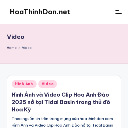
HoaThinhDon.net
Skip
to
Vietnamese
content
Events
in
Video
Washington
D.C.
Home
Video
Metropolitan
Posted
Hình Ảnh
Video
in
Hình Ảnh và Video Clip Hoa Anh Đào
2025 nở tại Tidal Basin trong thủ đô
Hoa Kỳ
Theo nguồn tin trên trang mạng của hoathinhdon.com
Hình Ảnh và Video Clip Hoa Anh Đào nở tại Tidal Basin