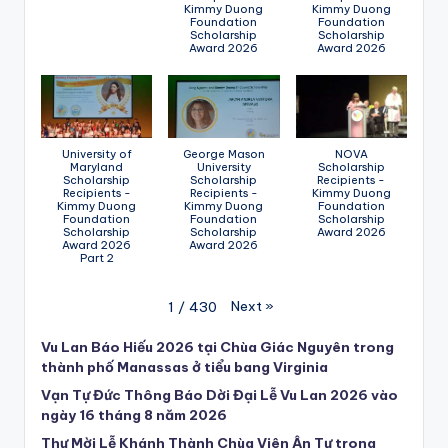
Kimmy Duong
Kimmy Duong
Foundation
Foundation
Scholarship
Scholarship
Award 2026
Award 2026
University of
George Mason
NOVA
Maryland
University
Scholarship
Scholarship
Scholarship
Recipients -
Recipients -
Recipients -
Kimmy Duong
Kimmy Duong
Kimmy Duong
Foundation
Foundation
Foundation
Scholarship
Scholarship
Scholarship
Award 2026
Award 2026
Award 2026
Part 2
Next
»
1
/
430
Vu Lan Báo Hiếu 2026 tại Chùa Giác Nguyên trong
thành phố Manassas ở tiểu bang Virginia
Vạn Tự Đức Thông Báo Dời Đại Lễ Vu Lan 2026 vào
ngày 16 tháng 8 năm 2026
Thư Mời Lễ Khánh Thành Chùa Viên Ân Tự trong