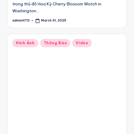
trong thủ đô Hoa Kỳ Cherry Blossom Watch in
Washington…
adminHTD
March 31, 2025
Posted
by
Posted
Hình Ảnh
Thông Báo
Video
in