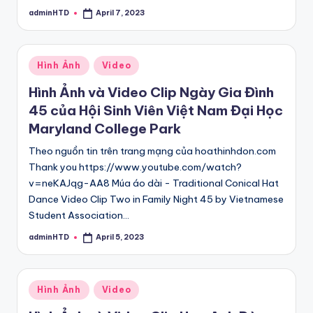
adminHTD
April 7, 2023
Posted
by
Posted
Hình Ảnh
Video
in
Hình Ảnh và Video Clip Ngày Gia Đình
45 của Hội Sinh Viên Việt Nam Đại Học
Maryland College Park
Theo nguồn tin trên trang mạng của hoathinhdon.com
Thank you https://www.youtube.com/watch?
v=neKAJqg-AA8 Múa áo dài - Traditional Conical Hat
Dance Video Clip Two in Family Night 45 by Vietnamese
Student Association…
adminHTD
April 5, 2023
Posted
by
Posted
Hình Ảnh
Video
in