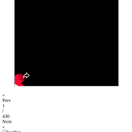
«
Prev
1
/
430
Next
»