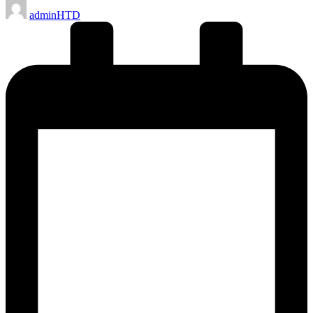
Posted
adminHTD
by