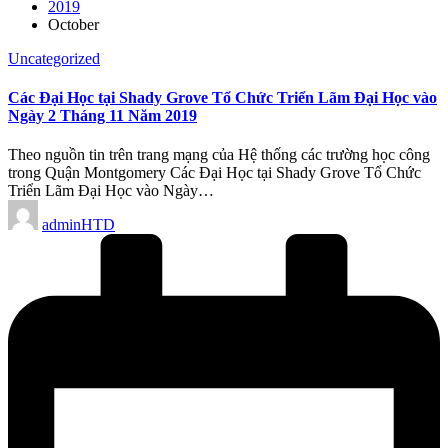
2019
October
Posted
Uncategorized
in
Các Đại Học tại Shady Grove Tổ Chức Triển Lãm Đại Học vào
Ngày 2 Tháng 11 Năm 2019
Theo nguồn tin trên trang mạng của Hệ thống các trường học công
trong Quận Montgomery Các Đại Học tại Shady Grove Tổ Chức
Triển Lãm Đại Học vào Ngày…
Posted
adminHTD
by