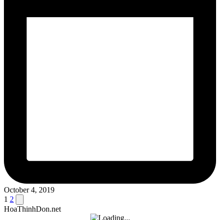
October 4, 2019
Posts
Next
1
2
page
HoaThinhDon.net
pagination