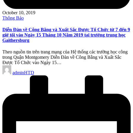
October 10, 2019
Posted
Thông Báo
in
Diễn Đàn về Công Bằng và Xuất Sắc Được Tổ Chức từ 7 đến 9
giờ tối vào Ngày 15 Tháng 10 Năm 2019 tại trường trung học
Gaithersburg
Theo nguồn tin trên trang mạng của Hệ thống các trường học công
trong Quận Montgomery Diễn Đàn về Công Bằng và Xuất Sắc
Được Tổ Chức vào Ngày 15…
Posted
adminHTD
by