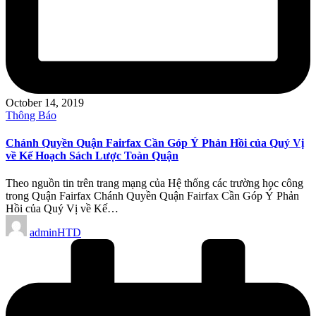
October 14, 2019
Posted
Thông Báo
in
Chánh Quyền Quận Fairfax Cần Góp Ý Phản Hồi của Quý Vị
về Kế Hoạch Sách Lược Toàn Quận
Theo nguồn tin trên trang mạng của Hệ thống các trường học công
trong Quận Fairfax Chánh Quyền Quận Fairfax Cần Góp Ý Phản
Hồi của Quý Vị về Kế…
Posted
adminHTD
by