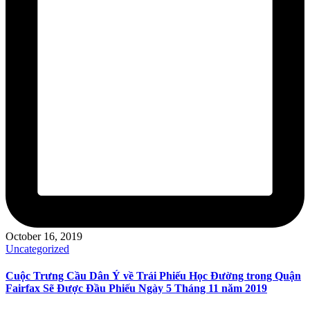
October 16, 2019
Posted
Uncategorized
in
Cuộc Trưng Cầu Dân Ý về Trái Phiếu Học Đường trong Quận
Fairfax Sẽ Được Đầu Phiếu Ngày 5 Tháng 11 năm 2019