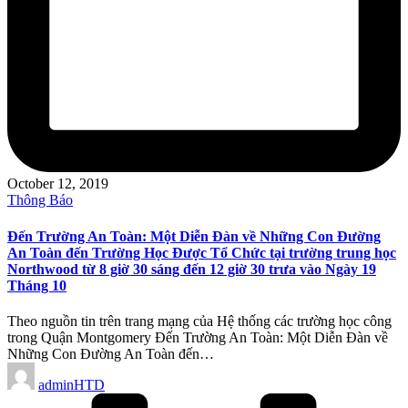
October 12, 2019
Posted
Thông Báo
in
Đến Trường An Toàn: Một Diễn Đàn về Những Con Đường
An Toàn đến Trường Học Được Tổ Chức tại trường trung học
Northwood từ 8 giờ 30 sáng đến 12 giờ 30 trưa vào Ngày 19
Tháng 10
Theo nguồn tin trên trang mạng của Hệ thống các trường học công
trong Quận Montgomery Đến Trường An Toàn: Một Diễn Đàn về
Những Con Đường An Toàn đến…
Posted
adminHTD
by