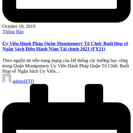
October 18, 2019
Posted
Thông Báo
in
Ủy Viên Hành Pháp Quận Montgomery Tổ Chức Buổi Họp về
Ngân Sách Điều Hành Năm Tài chính 2021 (FY21)
Theo nguồn tin trên trang mạng của Hệ thống các trường học công
trong Quận Montgomery Ủy Viên Hành Pháp Quận Tổ Chức Buổi
Họp về Ngân Sách Ủy Viên…
Posted
adminHTD
by