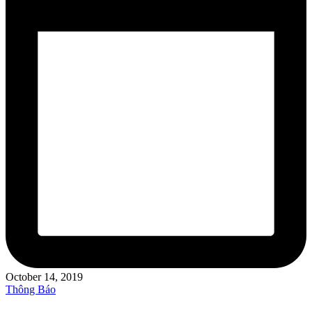
October 14, 2019
Posted
Thông Báo
in