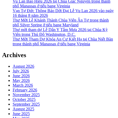
Vu Lan Báo Hiếu 2026 tại Chùa Giác Nguyên trong thành
phố Manassas ở tiểu bang Virginia
Vạn Tự Đức Thông Báo Dời Đại Lễ Vu Lan 2026 vào ngày
16 tháng 8 năm 2026
Thư Mời Lễ Khánh Thành Chùa Viên Ân Tự trong thành
phố Silver Spring ở tiểu bang Maryland
Thư mời tham dự Lễ Dân Y Tắm Mưa 2026 tại Chùa Kỳ
Viên trong Thủ Đô Washington, D.C.
Thư Mời Tham Dự Khóa An Cư Kiết Hạ tại Chùa Niết Bàn
trong thành phố Manassas ở tiểu bang Virginia
Archives
August 2026
July 2026
June 2026
May 2026
March 2026
February 2026
November 2025
October 2025
September 2025
August 2025
June 2025