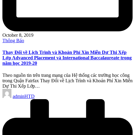
October 8, 2019
Posted
Thông Báo
in
Thay Đổi về Lịch Trình và Khoản Phí Xin Miễn Dự Thi Xếp
Lớp Advanced Placement và International Baccalaureate trong
năm học 2019-20
Theo nguồn tin trên trang mạng của Hệ thống các trường học công
trong Quận Fairfax Thay Đổi về Lịch Trình và Khoản Phí Xin Miễn
Dự Thi Xếp Lớp…
Posted
adminHTD
by