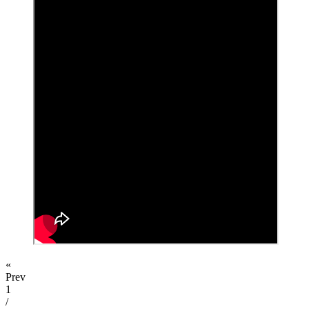
«
Prev
1
/