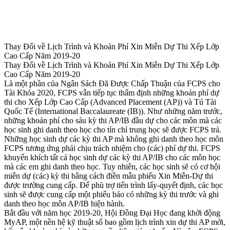
Thay Đổi về Lịch Trình và Khoản Phí Xin Miễn Dự Thi Xếp Lớp
Cao Cấp Năm 2019-20
Thay Đổi về Lịch Trình và Khoản Phí Xin Miễn Dự Thi Xếp Lớp
Cao Cấp Năm 2019-20
Là một phần của Ngân Sách Đã Được Chấp Thuận của FCPS cho
Tài Khóa 2020, FCPS vẫn tiếp tục thẩm định những khoản phí dự
thi cho Xếp Lớp Cao Cấp (Advanced Placement (AP)) và Tú Tài
Quốc Tế (International Baccalaureate (IB)). Như những năm trước,
những khoản phí cho sáu kỳ thi AP/IB đầu dự cho các môn mà các
học sinh ghi danh theo học cho tín chỉ trung học sẽ được FCPS trả.
Những học sinh dự các kỳ thi AP mà không ghi danh theo học môn
FCPS tương ứng phải chịu trách nhiệm cho (các) phí dự thi. FCPS
khuyến khích tất cả học sinh dự các kỳ thi AP/IB cho các môn học
mà các em ghi danh theo học. Tuy nhiên, các học sinh sẽ có cơ hội
miễn dự (các) kỳ thi bằng cách điền mẫu phiếu Xin Miễn-Dự thi
được trường cung cấp. Để phù trợ tiến trình lấy-quyết định, các học
sinh sẽ được cung cấp một phiếu báo có những kỳ thi trước và ghi
danh theo học môn AP/IB hiện hành.
Bắt đầu với năm học 2019-20, Hội Đồng Đại Học đang khởi động
MyAP, một nền hệ kỹ thuật số bao gồm lịch trình xin dự thi AP mới,