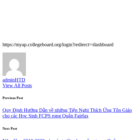
https://myap.collegeboard.org/login?redirect=/dashboard
adminHTD
View All Posts
Post
Previous Post
navigation
Quy Định Hướng Dẫn về những Tiện Nghi Thích Ứng Tôn Giáo
cho các Học Sinh FCPS rong Quận Fairfax
Next Post