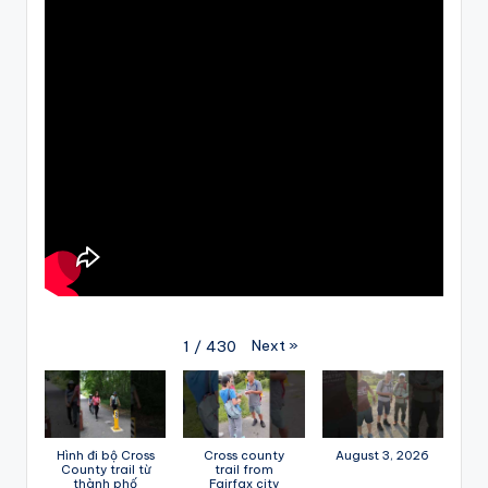
Next
»
1
/
430
Hình đi bộ Cross
Cross county
August 3, 2026
County trail từ
trail from
thành phố
Fairfax city