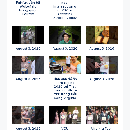
Fairfax gần tới
near
Wakefield
intersection ò
trong quận
rt. 237 to
Fairfax
Accotink
Stream Valley
August 3, 2026
August 3, 2026
August 3, 2026
August 3, 2026
Hình ảnh đổ ăn
August 3, 2026
câm trại hè
2026 tại First
Landing State
Park trong tiểu
bang Virginia
August 3, 2026
VCU
Virginia Tech