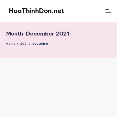
HoaThinhDon.net
Skip
to
Vietnamese
content
Events
in
Month:
December 2021
Washington
D.C.
Home
2021
December
Metropolitan