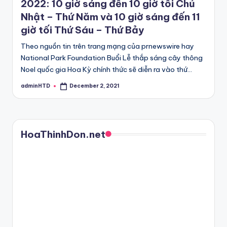
2022: 10 giờ sáng đến 10 giờ tối Chủ
Nhật – Thứ Năm và 10 giờ sáng đến 11
giờ tối Thứ Sáu – Thứ Bảy
Theo nguồn tin trên trang mạng của prnewswire hay
National Park Foundation Buổi Lễ thắp sáng cây thông
Noel quốc gia Hoa Kỳ chính thức sẽ diễn ra vào thứ…
adminHTD
December 2, 2021
Posted
by
HoaThinhDon.net