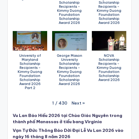
Scholarship
Scholarship
Recipients -
Recipients -
Kimmy Duong
Kimmy Duong
Foundation
Foundation
Scholarship
Scholarship
Award 2026
Award 2026
University of
George Mason
NOVA
Maryland
University
Scholarship
Scholarship
Scholarship
Recipients -
Recipients -
Recipients -
Kimmy Duong
Kimmy Duong
Kimmy Duong
Foundation
Foundation
Foundation
Scholarship
Scholarship
Scholarship
Award 2026
Award 2026
Award 2026
Part 2
Next
»
1
/
430
Vu Lan Báo Hiếu 2026 tại Chùa Giác Nguyên trong
thành phố Manassas ở tiểu bang Virginia
Vạn Tự Đức Thông Báo Dời Đại Lễ Vu Lan 2026 vào
ngày 16 tháng 8 năm 2026