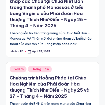
khắp các Châu tại Chùa Niết Bàn
trong thành phố Manassas ở tiểu
bang Virginia của Phái đoàn Hòa
thượng Thích Như Điển – Ngày 26 –
Tháng 4 – Năm 2025
Theo nguồn tin trên trang mạng của Chùa Niết Bàn –
Manassas, VA Thân mời đại chúng tham dự buổi pháp
thoại của chư tôn đức Tăng khắp các Châu!…
adminHTD
April 25, 2025
Posted
by
Posted
Events
Thông Báo
in
Chương trình Hoằng Pháp tại Chùa
Hoa Nghiêm của Phái đoàn Hòa
thượng Thích Như Điển – Ngày 25 và
27 – Tháng 4 – Năm 2025
Theo nguồn tin BMH & trên trang mạng của Chùa Hoa