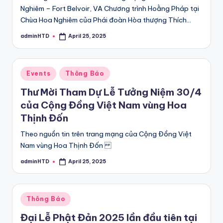
Nghiêm – Fort Belvoir, VA Chương trình Hoằng Pháp tại
Chùa Hoa Nghiêm của Phái đoàn Hòa thượng Thích…
adminHTD
April 25, 2025
Posted
by
Posted
Events
Thông Báo
in
Thư Mời Tham Dự Lễ Tưởng Niệm 30/4
của Cộng Đồng Việt Nam vùng Hoa
Thịnh Đốn
Theo nguồn tin trên trang mạng của Cộng Đồng Việt
Nam vùng Hoa Thịnh Đốn
adminHTD
April 25, 2025
Posted
by
Posted
Thông Báo
in
Đại Lễ Phật Đản 2025 lần đầu tiên tại