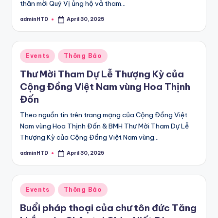
thân mời Quý Vị ủng hộ vả tham…
adminHTD
April 30, 2025
Posted
by
Posted
Events
Thông Báo
in
Thư Mời Tham Dự Lễ Thượng Kỳ của
Cộng Đồng Việt Nam vùng Hoa Thịnh
Đốn
Theo nguồn tin trên trang mạng của Cộng Đồng Việt
Nam vùng Hoa Thịnh Đốn & BMH Thư Mời Tham Dự Lễ
Thượng Kỳ của Cộng Đồng Việt Nam vùng…
adminHTD
April 30, 2025
Posted
by
Posted
Events
Thông Báo
in
Buổi pháp thoại của chư tôn đức Tăng