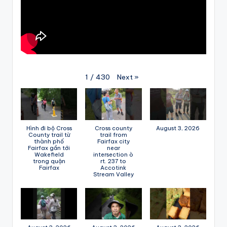
Next
»
1
/
430
Hình đi bộ Cross
Cross county
August 3, 2026
County trail từ
trail from
thành phố
Fairfax city
Fairfax gần tới
near
Wakefield
intersection ò
trong quận
rt. 237 to
Fairfax
Accotink
Stream Valley