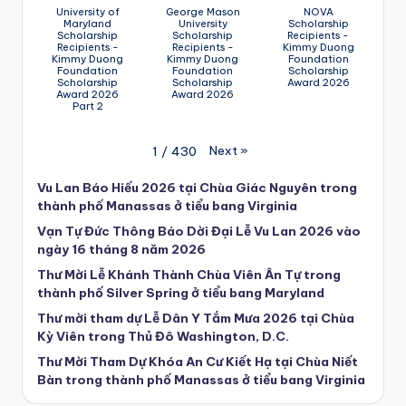
University of
George Mason
NOVA
Maryland
University
Scholarship
Scholarship
Scholarship
Recipients -
Recipients -
Recipients -
Kimmy Duong
Kimmy Duong
Kimmy Duong
Foundation
Foundation
Foundation
Scholarship
Scholarship
Scholarship
Award 2026
Award 2026
Award 2026
Part 2
Next
»
1
/
430
Vu Lan Báo Hiếu 2026 tại Chùa Giác Nguyên trong
thành phố Manassas ở tiểu bang Virginia
Vạn Tự Đức Thông Báo Dời Đại Lễ Vu Lan 2026 vào
ngày 16 tháng 8 năm 2026
Thư Mời Lễ Khánh Thành Chùa Viên Ân Tự trong
thành phố Silver Spring ở tiểu bang Maryland
Thư mời tham dự Lễ Dân Y Tắm Mưa 2026 tại Chùa
Kỳ Viên trong Thủ Đô Washington, D.C.
Thư Mời Tham Dự Khóa An Cư Kiết Hạ tại Chùa Niết
Bàn trong thành phố Manassas ở tiểu bang Virginia