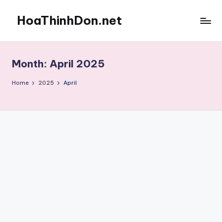
HoaThinhDon.net
Skip
to
Vietnamese
content
Events
in
Month:
April 2025
Washington
D.C.
Home
2025
April
Metropolitan