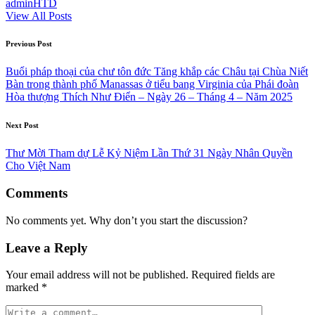
adminHTD
View All Posts
Post
Previous Post
navigation
Buổi pháp thoại của chư tôn đức Tăng khắp các Châu tại Chùa Niết
Bàn trong thành phố Manassas ở tiểu bang Virginia của Phái đoàn
Hòa thượng Thích Như Điển – Ngày 26 – Tháng 4 – Năm 2025
Next Post
Thư Mời Tham dự Lễ Kỷ Niệm Lần Thứ 31 Ngày Nhân Quyền
Cho Việt Nam
Comments
No comments yet. Why don’t you start the discussion?
Leave a Reply
Your email address will not be published.
Required fields are
marked
*