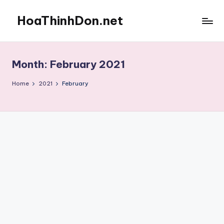
HoaThinhDon.net
Skip
to
Vietnamese
content
Events
in
Month:
February 2021
Washington
D.C.
Home
2021
February
Metropolitan