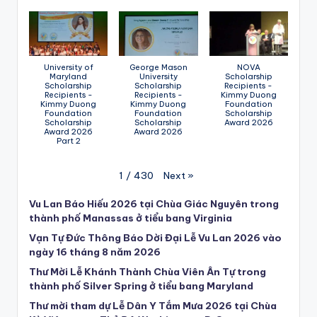
University of
George Mason
NOVA
Maryland
University
Scholarship
Scholarship
Scholarship
Recipients -
Recipients -
Recipients -
Kimmy Duong
Kimmy Duong
Kimmy Duong
Foundation
Foundation
Foundation
Scholarship
Scholarship
Scholarship
Award 2026
Award 2026
Award 2026
Part 2
Next
»
1
/
430
Vu Lan Báo Hiếu 2026 tại Chùa Giác Nguyên trong
thành phố Manassas ở tiểu bang Virginia
Vạn Tự Đức Thông Báo Dời Đại Lễ Vu Lan 2026 vào
ngày 16 tháng 8 năm 2026
Thư Mời Lễ Khánh Thành Chùa Viên Ân Tự trong
thành phố Silver Spring ở tiểu bang Maryland
Thư mời tham dự Lễ Dân Y Tắm Mưa 2026 tại Chùa