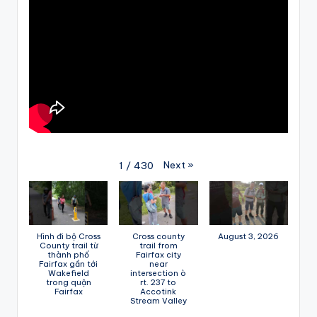
Next
»
1
/
430
Hình đi bộ Cross
Cross county
August 3, 2026
County trail từ
trail from
thành phố
Fairfax city
Fairfax gần tới
near
Wakefield
intersection ò
trong quận
rt. 237 to
Fairfax
Accotink
Stream Valley