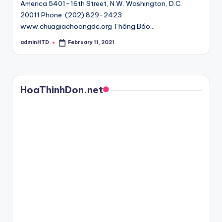
America 5401–16th Street, N.W. Washington, D.C.
20011 Phone: (202) 829-2423
www.chuagiachoangdc.org Thông Báo…
adminHTD
February 11, 2021
Posted
by
HoaThinhDon.net