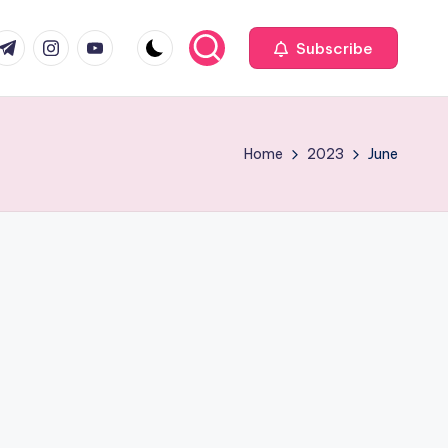
com
r.com
.me
instagram.com
youtube.com
Subscribe
Home
2023
June