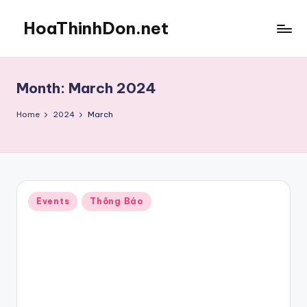
HoaThinhDon.net
Skip
to
Vietnamese
content
Events
in
Month:
March 2024
Washington
D.C.
Home
2024
March
Metropolitan
Posted
Events
Thông Báo
in