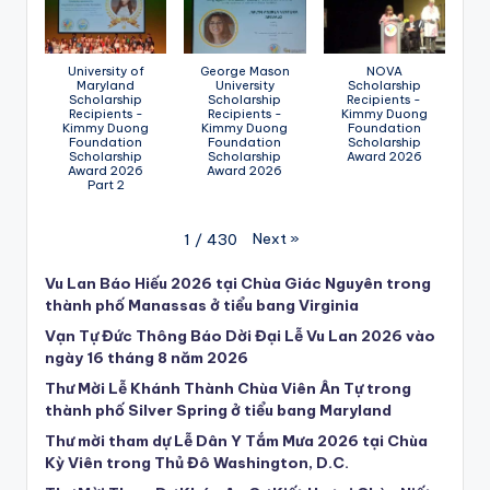
University of
George Mason
NOVA
Maryland
University
Scholarship
Scholarship
Scholarship
Recipients -
Recipients -
Recipients -
Kimmy Duong
Kimmy Duong
Kimmy Duong
Foundation
Foundation
Foundation
Scholarship
Scholarship
Scholarship
Award 2026
Award 2026
Award 2026
Part 2
Next
»
1
/
430
Vu Lan Báo Hiếu 2026 tại Chùa Giác Nguyên trong
thành phố Manassas ở tiểu bang Virginia
Vạn Tự Đức Thông Báo Dời Đại Lễ Vu Lan 2026 vào
ngày 16 tháng 8 năm 2026
Thư Mời Lễ Khánh Thành Chùa Viên Ân Tự trong
thành phố Silver Spring ở tiểu bang Maryland
Thư mời tham dự Lễ Dân Y Tắm Mưa 2026 tại Chùa
Kỳ Viên trong Thủ Đô Washington, D.C.