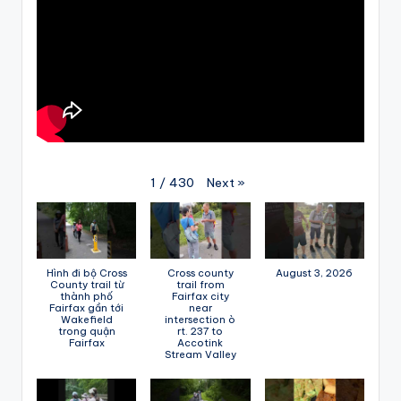
Next
»
1
/
430
Hình đi bộ Cross
Cross county
August 3, 2026
County trail từ
trail from
thành phố
Fairfax city
Fairfax gần tới
near
Wakefield
intersection ò
trong quận
rt. 237 to
Fairfax
Accotink
Stream Valley