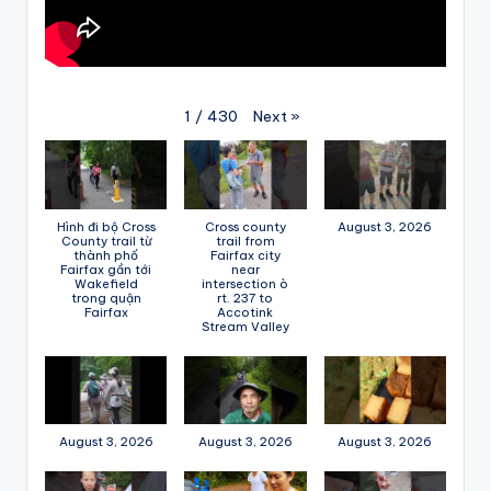
Next
»
1
/
430
Hình đi bộ Cross
Cross county
August 3, 2026
County trail từ
trail from
thành phố
Fairfax city
Fairfax gần tới
near
Wakefield
intersection ò
trong quận
rt. 237 to
Fairfax
Accotink
Stream Valley
August 3, 2026
August 3, 2026
August 3, 2026