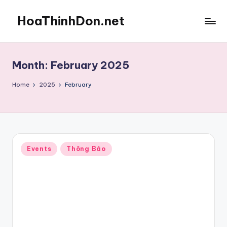
HoaThinhDon.net
Skip
to
Vietnamese
content
Events
in
Month:
February 2025
Washington
D.C.
Home
2025
February
Metropolitan
Posted
Events
Thông Báo
in