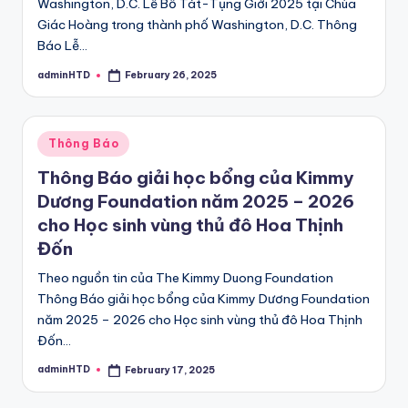
Washington, D.C. Lễ Bố Tát-Tụng Giới 2025 tại Chùa
Giác Hoàng trong thành phố Washington, D.C. Thông
Báo Lễ…
adminHTD
February 26, 2025
Posted
by
Posted
Thông Báo
in
Thông Báo giải học bổng của Kimmy
Dương Foundation năm 2025 – 2026
cho Học sinh vùng thủ đô Hoa Thịnh
Đốn
Theo nguồn tin của The Kimmy Duong Foundation
Thông Báo giải học bổng của Kimmy Dương Foundation
năm 2025 – 2026 cho Học sinh vùng thủ đô Hoa Thịnh
Đốn…
adminHTD
February 17, 2025
Posted
by