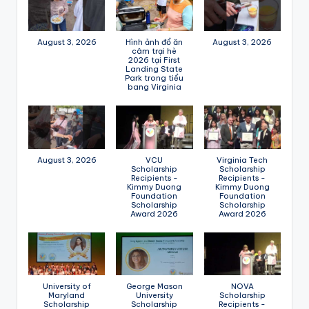
August 3, 2026
Hình ảnh đổ ăn
August 3, 2026
câm trại hè
2026 tại First
Landing State
Park trong tiểu
bang Virginia
August 3, 2026
VCU
Virginia Tech
Scholarship
Scholarship
Recipients -
Recipients -
Kimmy Duong
Kimmy Duong
Foundation
Foundation
Scholarship
Scholarship
Award 2026
Award 2026
University of
George Mason
NOVA
Maryland
University
Scholarship
Scholarship
Scholarship
Recipients -