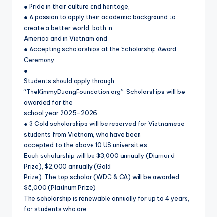
● Pride in their culture and heritage,
● A passion to apply their academic background to
create a better world, both in
America and in Vietnam and
● Accepting scholarships at the Scholarship Award
Ceremony.
●
Students should apply through
“TheKimmyDuongFoundation.org”. Scholarships will be
awarded for the
school year 2025-2026.
● 3 Gold scholarships will be reserved for Vietnamese
students from Vietnam, who have been
accepted to the above 10 US universities.
Each scholarship will be $3,000 annually (Diamond
Prize), $2,000 annually (Gold
Prize). The top scholar (WDC & CA) will be awarded
$5,000 (Platinum Prize)
The scholarship is renewable annually for up to 4 years,
for students who are