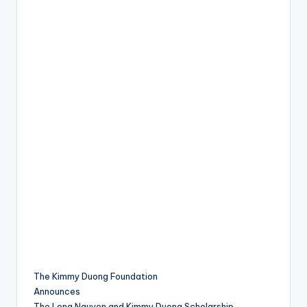
The Kimmy Duong Foundation
Announces
The Long Nguyen and Kimmy Duong Scholarship