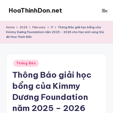
HoaThinhDon.net
Skip
to
Vietnamese
content
Events
Home
2025
February
17
Thông Báo giải học bổng của
in
Kimmy Dương Foundation năm 2025 – 2026 cho Học sinh vùng thủ
Washington
đô Hoa Thịnh Đốn
D.C.
Metropolitan
Posted
Thông Báo
in
Thông Báo giải học
bổng của Kimmy
Dương Foundation
năm 2025 – 2026